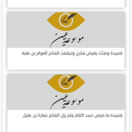
قصيدة وصَدَّت بِعَيني شادِنٍ وتبسّمَت الشاعر العوام بن عقبة
قصيدة ما ضرني حسد اللئام ولم يزل الشاعر عمارة بن عقيل