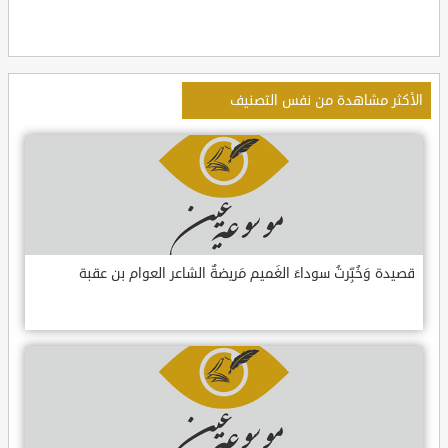
الأكثر مشاهدة من نفس التصنيف
قصيدة وَخُبِّرتُ سوداءَ الغَميم مَريضةٌ الشاعر العوام بن عقبة