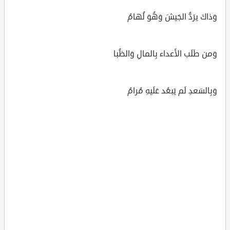
وَذاكَ يرَدُّ الجَيشَ وَهُوَ لُهامُ
وَمن طَلَب الأَعداء بِالمالِ وَالظُبا
وَبِالسَعدِ لَم يَبعُد عَلَيهِ مُرامُ