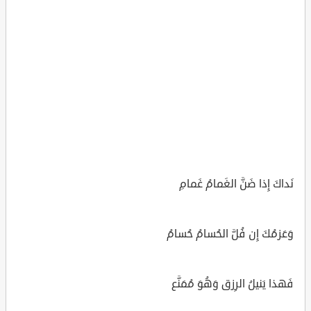
نَداكَ إِذا ضَنَّ الغَمامُ غَمامِ
وَعَزمُكَ إِن فُلَّ الحُسامُ حُسامُ
فَهذا يَنيلُ الرِزق وَهُوَ مُمَنَّع