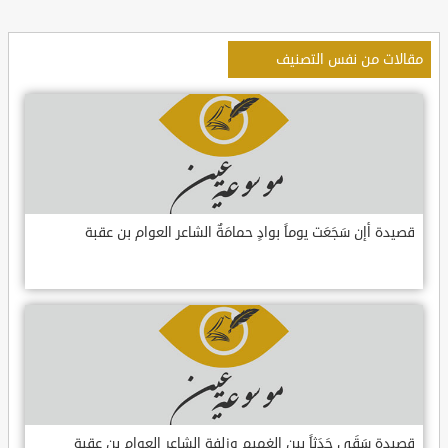
مقالات من نفس التصنيف
قصيدة أإن سَجَعَت يوماً بوادٍ حمامَةٌ الشاعر العوام بن عقبة
قصيدة سَقَى جَدَثاً بين الغميم وزلفةٍ الشاعر العوام بن عقبة