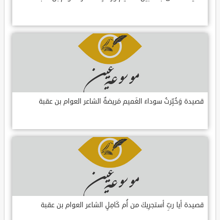
قصيدة وَخُبِّرتُ سوداءَ الغَميم مَريضةٌ الشاعر العوام بن عقبة
قصيدة أيا ربِّ أستجرِيكَ من أُم كَامِلٍ الشاعر العوام بن عقبة