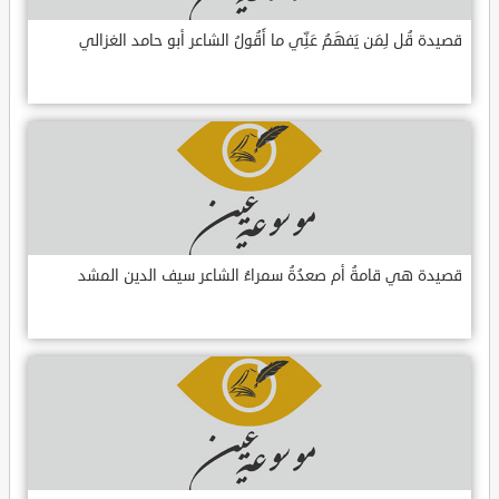
قصيدة قُل لِمَن يَفهَمُ عَنِّي ما أَقُولُ الشاعر أبو حامد الغزالي
قصيدة هي قامةُ أم صعدُةُ سمراءُ الشاعر سيف الدين المشد