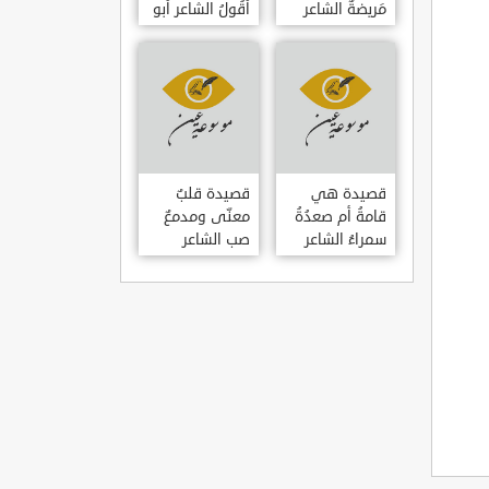
مَريضةٌ الشاعر
أَقُولُ الشاعر أبو
العوام بن عقبة
حامد الغزالي
قصيدة هي
قصيدة قلبٌ
قامةُ أم صعدُةُ
معنّى ومدمعٌ
سمراءُ الشاعر
صب الشاعر
سيف الدين
سيف الدين
المشد
المشد