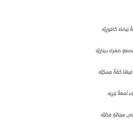
ٌ بَيضاءَ كافورِيَّه
َةٍ صَفراءَ دينارِيَّه
 فيها حُمَّةٌ مِسكِيَّه
ءِ لَمعَةٌ تِبرِيَه
ي مِبيَضَّةٍ فِضِّيَّه