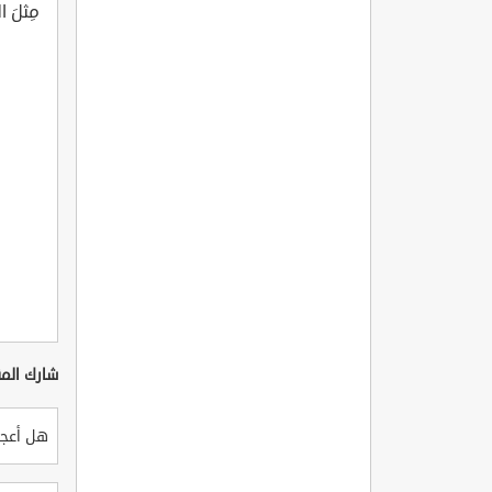
مِثلَ ا
شارك المق
هل أعجب