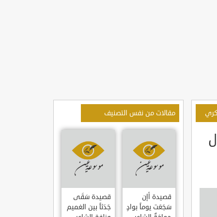
سكري
مقالات من نفس التصنيف
ل
قصيدة أإن
قصيدة سَقَى
سَجَعَت يوماً بوادٍ
جَدَثاً بين الغميم