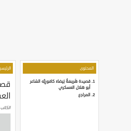
المحتوى
الرئيسي
قصيدة هَريسَةٌ بَيضاءَ كافورِيَّه الشاعر
قصيد
أبو هلال العسكري
الع
المراجع
الكاتب