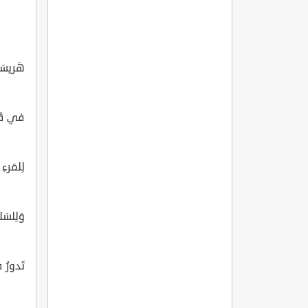
هَريسَة
في قَصع
لِلمَرءِ
وَلِلسَلا
تَدورُ ف