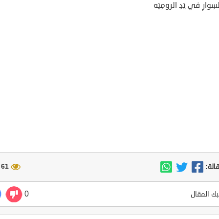
لسِوارِ في يَدِ الرومِيَه
61 مشاهدة
الة:
0
ك المقال