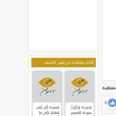
الأكثر مشاهدة من نفس التصنيف
0
قصيدة وَخُبِّرتُ
قصيدة قُل لِمَن
سوداءَ الغَميم
يَفهَمُ عَنِّي ما