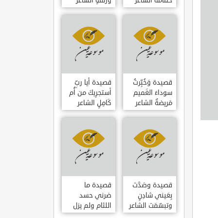
حمامَةٌ الشاعر
وزلفةٍ الشاعر
العوام بن عقبة
العوام بن عقبة
قصيدة وَخُبِّرتُ
قصيدة أيا ربِّ
سوداءَ الغَميم
أستجرِيكَ من أُم
مَريضةٌ الشاعر
كَامِلٍ الشاعر
العوام بن عقبة
العوام بن عقبة
قصيدة وصَدَّت
قصيدة ما
بِعَيني شادِنٍ
ضرني حسد
وتبسّمَت الشاعر
اللئام ولم يزل
العوام بن عقبة
الشاعر عمارة بن