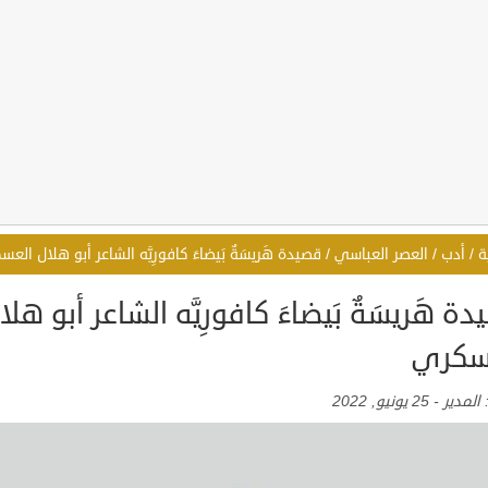
ة
/
أدب
/
العصر العباسي
/
قصيدة هَريسَةٌ بَيضاءَ كافورِيَّه الشاعر أبو هلال الع
ة هَريسَةٌ بَيضاءَ كافورِيَّه الشاعر أبو هلا
سكري
:
المدير
-
25 يونيو, 2022