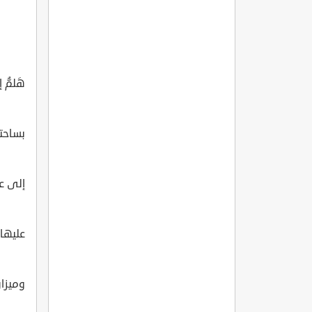
هَلمُّ
بساحتها
إلى عل
عليها ب
وميزان