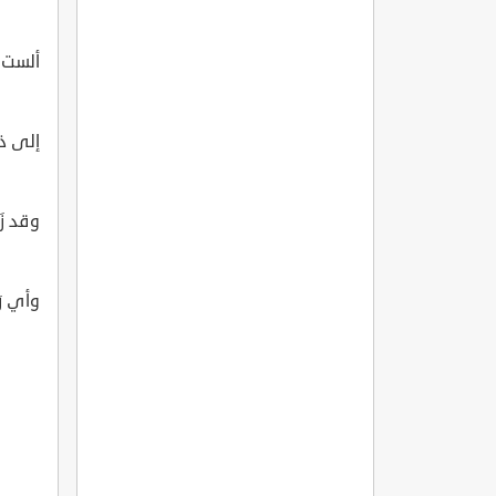
ألست ت
إلى ذات
وقد زَخ
وأي رَ