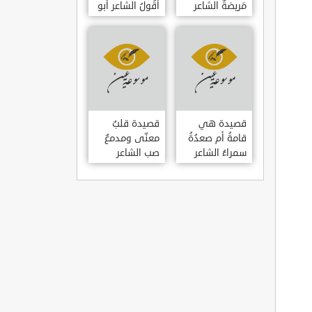
مَريضةٌ الشاعر
أَقُولُ الشاعر أبو
العوام بن عقبة
حامد الغزالي
قصيدة هي
قصيدة قلبٌ
قامةُ أم صعدُةُ
معنّى ومدمعٌ
سمراءُ الشاعر
صب الشاعر
سيف الدين
سيف الدين
المشد
المشد