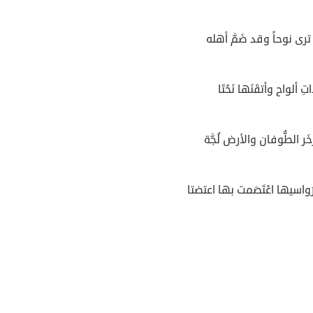
رى نوحاً وقد ضَمَّ أهله
ِ ألواح وأتقَنَها نَحْتَا
َر الطُّوفان والأرض لُجَّة
واسيها اعْتَصَمت بها اعتضتا