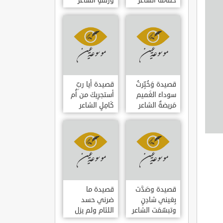
حمامَةٌ الشاعر
وزلفةٍ الشاعر
العوام بن عقبة
العوام بن عقبة
قصيدة وَخُبِّرتُ
قصيدة أيا ربِّ
سوداءَ الغَميم
أستجرِيكَ من أُم
مَريضةٌ الشاعر
كَامِلٍ الشاعر
العوام بن عقبة
العوام بن عقبة
قصيدة وصَدَّت
قصيدة ما
بِعَيني شادِنٍ
ضرني حسد
وتبسّمَت الشاعر
اللئام ولم يزل
العوام بن عقبة
الشاعر عمارة بن