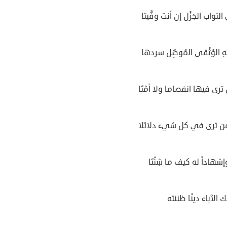
 الثواب الجَزْل إن أنت وفَّيتا
ِ الوُثْقى المُوصِّل سردها
رى فيها انفصاما ولا أمْتَا
ن ترى في كل شيء دلائلا
إشهاداً له كيف ما شِئْتَا
 الآباء دينًا ظننته