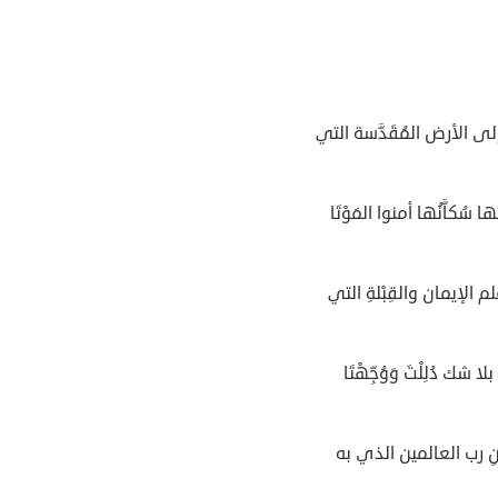
 إلى الأرض المُقَدَّسة التي
 سُكاَّنُها أمنوا المَوْتَا
م الإيمان والقِبْلةِ التي
لا شك دُلِلْتَ وَوُجِّهْتَا
ِ رب العالمين الذي به