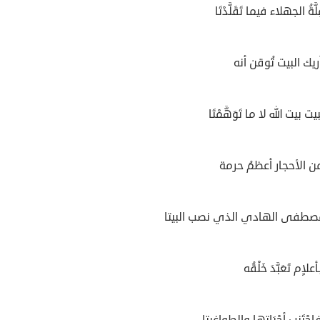
َّةُ الجهلاء فيما تَقَلَّدْتَا
يك البيت تُوقن أنه
ت بيت الله لا ما تَوَهَّمْتَا
ٌ من الأحجار أعظمُ حرمة
مصطفى الهادي الذي نصب البيتا
أعلاٍم تَعَبَّدَ خَلْقُه
ْتَنِب أجْبَاتها والطواغيتا