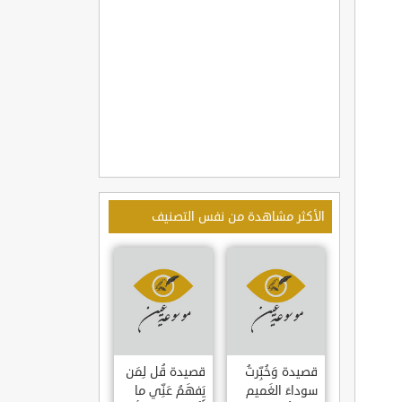
الأكثر مشاهدة من نفس التصنيف
قصيدة وَخُبِّرتُ
قصيدة قُل لِمَن
سوداءَ الغَميم
يَفهَمُ عَنِّي ما