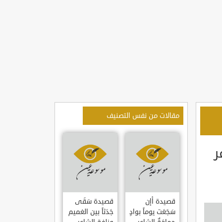
مقالات من نفس التصنيف
ر
قصيدة أإن
قصيدة سَقَى
سَجَعَت يوماً بوادٍ
جَدَثاً بين الغميم