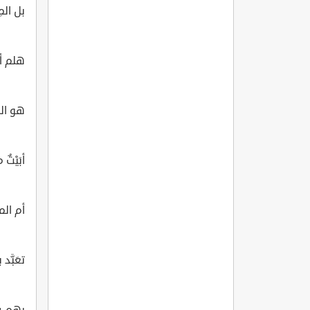
بل المِل
هلم أر
هو البي
أبَيْت
أم ال
تعَبَّد ب
بهم فاج