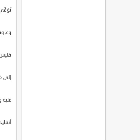
تُوَفّي
وعروته
فليس ت
إلى م
عليه و
أتقليدك