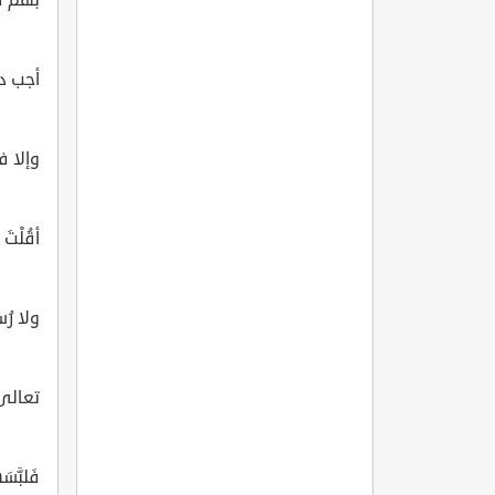
أجب دا
وإلا ف
أقُلْتَ 
ولا رُ
تعالى 
فَلبَّسَ