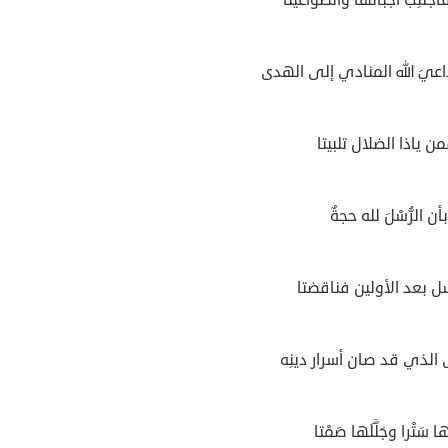
عيَ الله المنادي إلى الهدى
من ياذا الضلال تلبيتا
بأن الرُّسْلَ لله حجةٌ
سل بعد الأولين فناقضتا
الذي قد صان أسرار دينِه
ها سَتْرا وجَلَّلَها صَمْتا