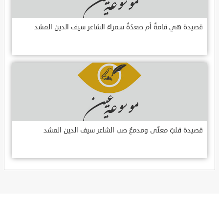
قصيدة هي قامةُ أم صعدُةُ سمراءُ الشاعر سيف الدين المشد
قصيدة قلبٌ معنّى ومدمعٌ صب الشاعر سيف الدين المشد