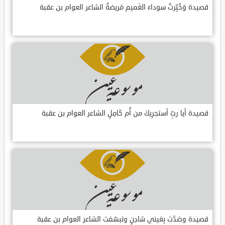
قصيدة وَخُبِّرتُ سوداءَ الغَميم مَريضةٌ الشاعر العوام بن عقبة
قصيدة أيا ربِّ أستجرِيكَ من أُم كَامِلٍ الشاعر العوام بن عقبة
قصيدة وصَدَّت بِعَيني شادِنٍ وتبسّمَت الشاعر العوام بن عقبة