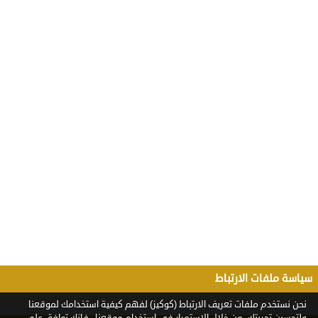
سياسة ملفات الارتباط
نحن نستخدم ملفات تعريف الارتباط (كوكيز) لفهم كيفية استخدامك لموقعنا