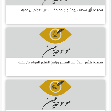
قصيدة أإن سَجَعَت يوماً بوادٍ حمامَةٌ الشاعر العوام بن عقبة
قصيدة سَقَى جَدَثاً بين الغميم وزلفةٍ الشاعر العوام بن عقبة