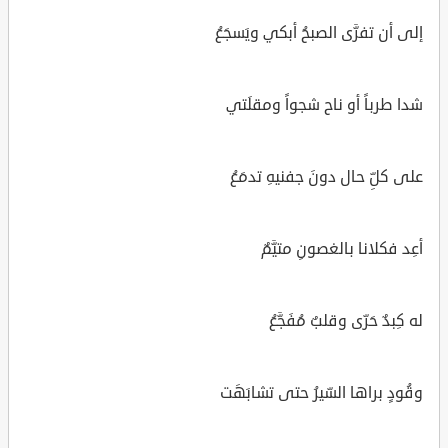
إلى أن تفرَّى الصبحُ أبكي ويَسجَعُ
شدا طرباً أو ناح شجواً ومقلَتي
على كلِّ حال دونَ جفنيهِ تدمَعُ
أعِد فكلانا بالغصونِ متيَّمٌ
له كِبدٌ حَرّى وقلبٌ مُفَجَّعُ
وقُودٍ براها السّيرُ حتى تشابَهَت