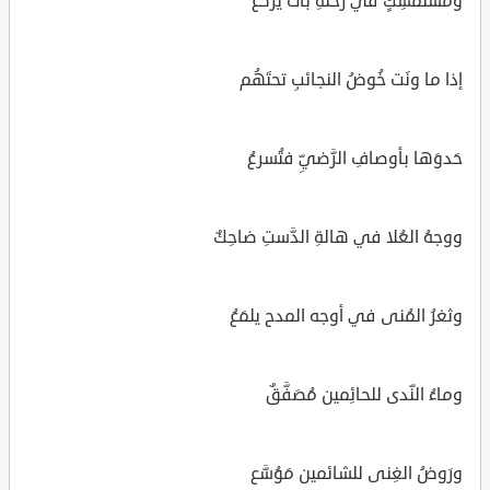
ومُستَمسِكٍ في رَحلهِ بات يركَعُ
إذا ما ونَت خُوضُ النجائبِ تحتَهُم
حَدوَها بأوصافِ الرَّضيِّ فتُسرعُ
ووجهُ العُلا في هالةِ الدَّستِ ضاحِكٌ
وثغرُ المُنى في أوجه المدح يلمَعُ
وماءُ النّدى للحائِمين مُصَفَّقٌ
ورَوضُ الغِنى للشائمين مَوُسَّع