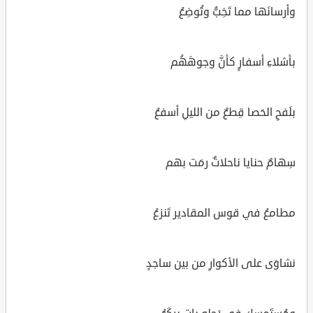
وأرسانَها مما تَخِبُّ وتُوضِعُ
بأشلاءِ أسفارٍ كأنَّ وجوهَهُم
بلَفحِ الحَصا قِطعٌ من الليلِ أسفعُ
سِهامٌ حنايا ناحلاتٌ رمَت بهم
مطامعُ في قوس المقادير تَنزعُ
نشاوَى على الأكوارِ من بين ساجدٍ