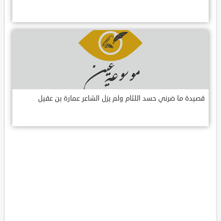
قصيدة ما ضرني حسد اللئام ولم يزل الشاعر عمارة بن عقيل