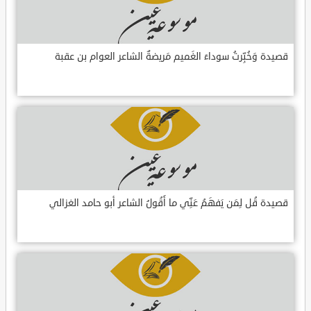
قصيدة وَخُبِّرتُ سوداءَ الغَميم مَريضةٌ الشاعر العوام بن عقبة
قصيدة قُل لِمَن يَفهَمُ عَنِّي ما أَقُولُ الشاعر أبو حامد الغزالي