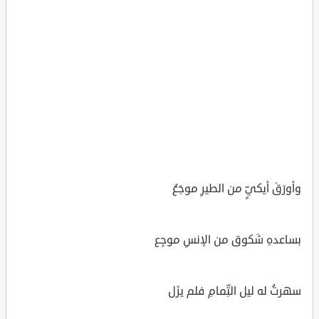
وأورَقَ أيكيٍّ من الطيرِ موجَعُ
بساعدهِ شَكوق من الإنسِ موجِع
سهرتُ له ليل التِّمامِ فلم يزَل