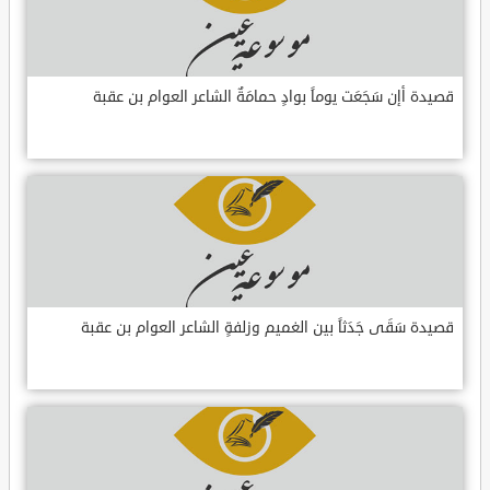
قصيدة أإن سَجَعَت يوماً بوادٍ حمامَةٌ الشاعر العوام بن عقبة
قصيدة سَقَى جَدَثاً بين الغميم وزلفةٍ الشاعر العوام بن عقبة