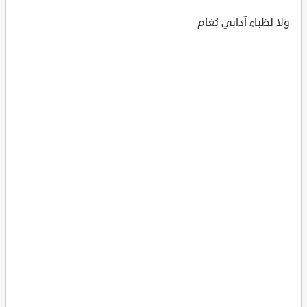
ولا لظباءِ آدابي بُغام