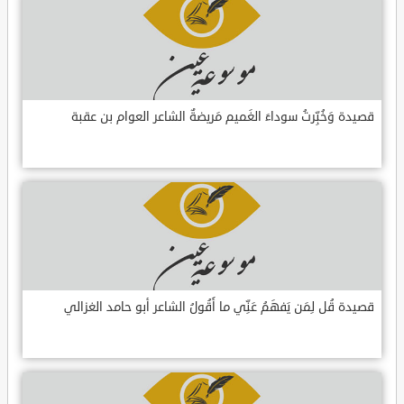
قصيدة وَخُبِّرتُ سوداءَ الغَميم مَريضةٌ الشاعر العوام بن عقبة
قصيدة قُل لِمَن يَفهَمُ عَنِّي ما أَقُولُ الشاعر أبو حامد الغزالي