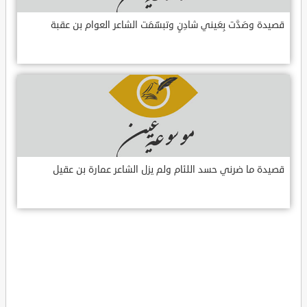
قصيدة وصَدَّت بِعَيني شادِنٍ وتبسّمَت الشاعر العوام بن عقبة
قصيدة ما ضرني حسد اللئام ولم يزل الشاعر عمارة بن عقيل