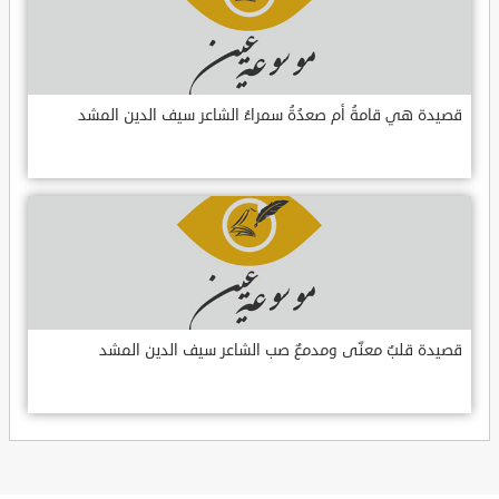
قصيدة هي قامةُ أم صعدُةُ سمراءُ الشاعر سيف الدين المشد
قصيدة قلبٌ معنّى ومدمعٌ صب الشاعر سيف الدين المشد