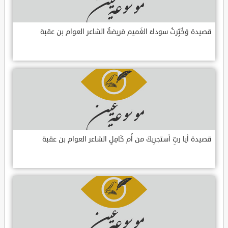
قصيدة وَخُبِّرتُ سوداءَ الغَميم مَريضةٌ الشاعر العوام بن عقبة
قصيدة أيا ربِّ أستجرِيكَ من أُم كَامِلٍ الشاعر العوام بن عقبة