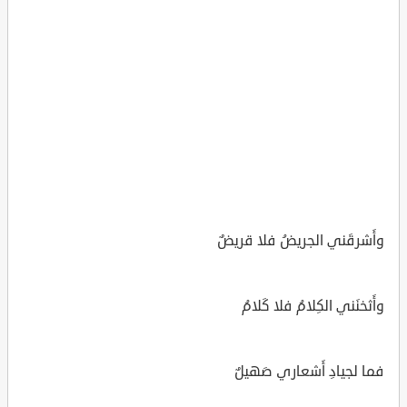
وأَشرقَني الجريضُ فلا قريضٌ
وأَثخنَني الكِلامُ فلا كَلامُ
فما لجيادِ أَشعاري صَهيلٌ