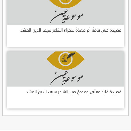
قصيدة هي قامةُ أم صعدُةُ سمراءُ الشاعر سيف الدين المشد
قصيدة قلبٌ معنّى ومدمعٌ صب الشاعر سيف الدين المشد