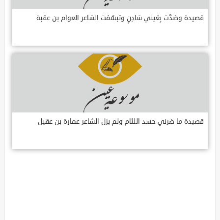
قصيدة وصَدَّت بِعَيني شادِنٍ وتبسّمَت الشاعر العوام بن عقبة
قصيدة ما ضرني حسد اللئام ولم يزل الشاعر عمارة بن عقيل