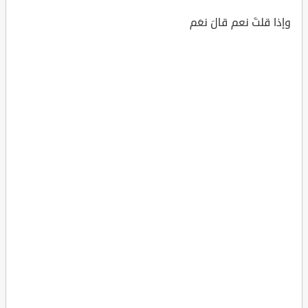
وإذا قلتَ نعم قالَ نعَم