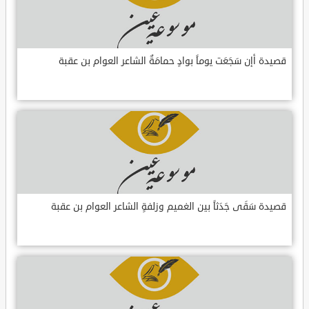
قصيدة أإن سَجَعَت يوماً بوادٍ حمامَةٌ الشاعر العوام بن عقبة
قصيدة سَقَى جَدَثاً بين الغميم وزلفةٍ الشاعر العوام بن عقبة