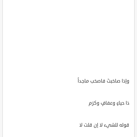
وإذا صاحَبتَ فاصحَب ماجداً
ذا حياءٍ وعفافٍ وكرَم
قوله للشيء لا إن قلت لا