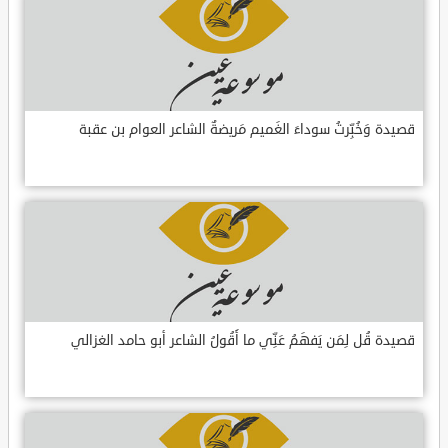
قصيدة وَخُبِّرتُ سوداءَ الغَميم مَريضةٌ الشاعر العوام بن عقبة
قصيدة قُل لِمَن يَفهَمُ عَنِّي ما أَقُولُ الشاعر أبو حامد الغزالي