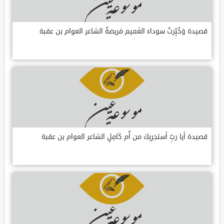
قصيدة وَخُبِّرتُ سوداءَ الغَميم مَريضةٌ الشاعر العوام بن عقبة
قصيدة أيا ربِّ أستجرِيكَ من أُم كَامِلٍ الشاعر العوام بن عقبة