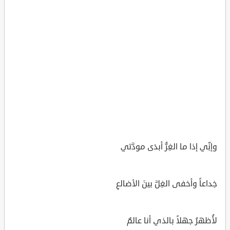
وإنِّي إذا ما الغِرُّ أبدَى مودَّتي
خِداعاً وأخفى الغِلَّ بينَ الأضالعِ
لأُظهرُ جهلاً بالذي أنا عالمٌ