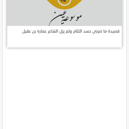
قصيدة ما ضرني حسد اللئام ولم يزل الشاعر عمارة بن عقيل