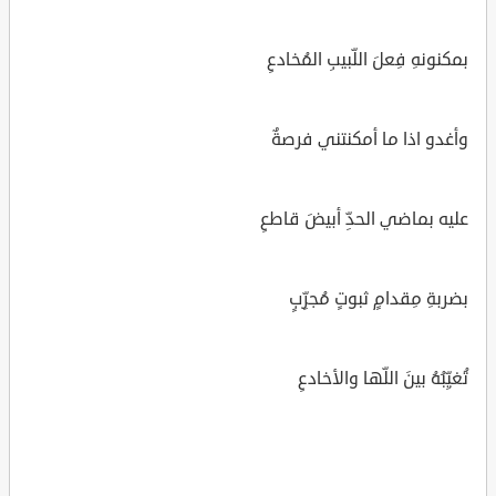
بمكنونهِ فِعلَ اللّبيبِ المُخادعِ
وأغدو اذا ما أمكنتني فرصةٌ
عليه بماضي الحدِّ أبيضَ قاطعِ
بضربةِ مِقدامٍ ثبوتٍ مُجرِّبٍ
تُغيِّبُهُ بينَ اللّها والأخادعِ