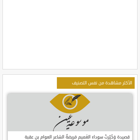
الأكثر مشاهدة من نفس التصنيف
قصيدة وَخُبِّرتُ سوداءَ الغَميم مَريضةٌ الشاعر العوام بن عقبة