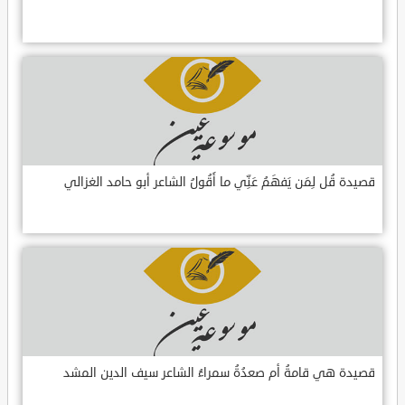
قصيدة قُل لِمَن يَفهَمُ عَنِّي ما أَقُولُ الشاعر أبو حامد الغزالي
قصيدة هي قامةُ أم صعدُةُ سمراءُ الشاعر سيف الدين المشد