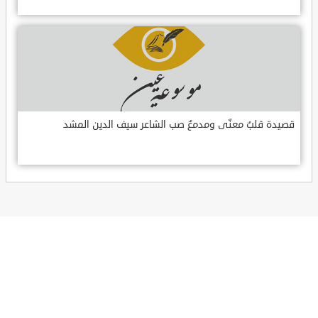
قصيدة قلبٌ معنّى ومدمعٌ صب الشاعر سيف الدين المشد