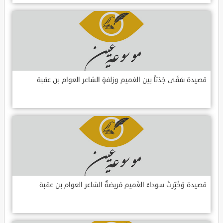
قصيدة سَقَى جَدَثاً بين الغميم وزلفةٍ الشاعر العوام بن عقبة
قصيدة وَخُبِّرتُ سوداءَ الغَميم مَريضةٌ الشاعر العوام بن عقبة