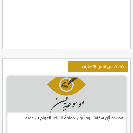
مقالات من نفس التصنيف
قصيدة أإن سَجَعَت يوماً بوادٍ حمامَةٌ الشاعر العوام بن عقبة