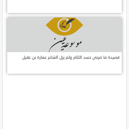
قصيدة ما ضرني حسد اللئام ولم يزل الشاعر عمارة بن عقيل