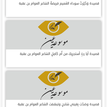
قصيدة وَخُبِّرتُ سوداءَ الغَميم مَريضةٌ الشاعر العوام بن عقبة
قصيدة أيا ربِّ أستجرِيكَ من أُم كَامِلٍ الشاعر العوام بن عقبة
قصيدة وصَدَّت بِعَيني شادِنٍ وتبسّمَت الشاعر العوام بن عقبة