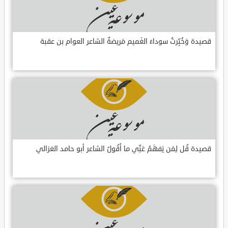
قصيدة وَخُبِّرتُ سوداءَ الغَميم مَريضةٌ الشاعر العوام بن عقبة
قصيدة قُل لِمَن يَفهَمُ عَنِّي ما أَقُولُ الشاعر أبو حامد الغزالي