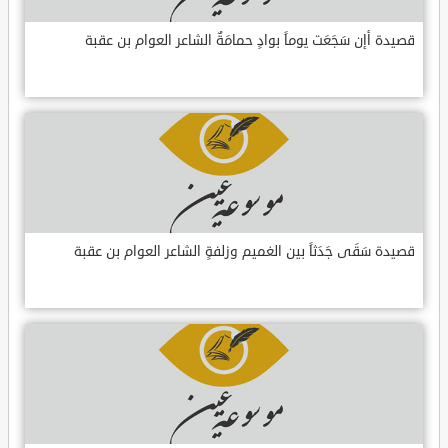
قصيدة أإن سَجَعَت يوماً بوادٍ حمامَةٌ الشاعر العوام بن عقبة
قصيدة سَقَى جَدَثاً بين الغميم وزلفةٍ الشاعر العوام بن عقبة