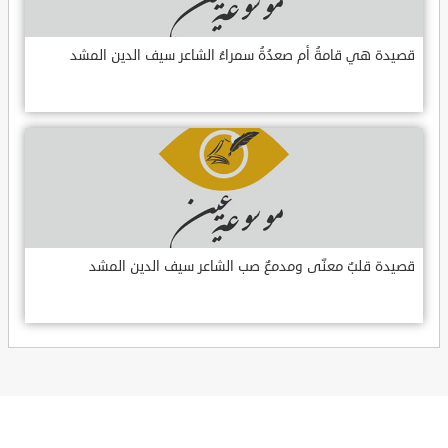
قصيدة هي قامةُ أم صعدُةُ سمراءُ الشاعر سيف الدين المشد
قصيدة قلبٌ معنّى ومدمعٌ صب الشاعر سيف الدين المشد