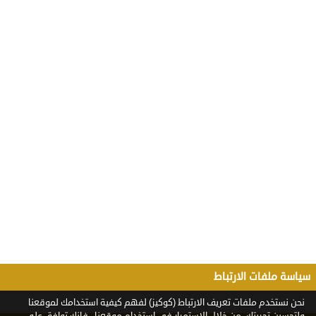
سياسة ملفات الارتباط
نحن نستخدم ملفات تعريف الارتباط (كوكيز) لفهم كيفية استخدامك لموقعنا