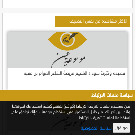
الأكثر مشاهدة من نفس التصنيف
قصيدة وَخُبِّرتُ سوداءَ الغَميم مَريضةٌ الشاعر العوام بن عقبة
سياسة ملفات الارتباط
نحن نستخدم ملفات تعريف الارتباط (كوكيز) لفهم كيفية استخدامك لموقعنا
ولتحسين تجربتك. من خلال الاستمرار في استخدام موقعنا ، فإنك توافق على
استخدامنا لملفات تعريف الارتباط.
موافق
سياسة الخصوصية