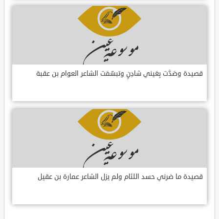
قصيدة وصَدَّت بِعَيني شادِنٍ وتبسّمَت الشاعر العوام بن عقبة
قصيدة ما ضرني حسد اللئام ولم يزل الشاعر عمارة بن عقيل