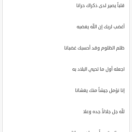
قلباً يصير لدى ذكراك حرانا
أغضب لربك إن اللّه يغضبه
ظلم الظلوم وقد أحسبك غضبانا
اجعله أول ما تحيي البلاد به
إنا نؤمل جيشاً منك يغشانا
للّه جل جلالاً جده وعلا