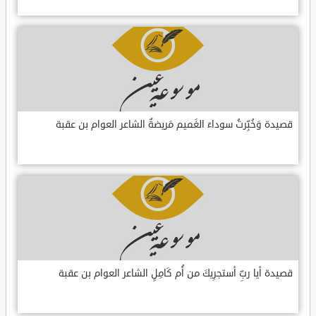
قصيدة وَخُبِّرتُ سوداءَ الغَميم مَريضةٌ الشاعر العوام بن عقبة
قصيدة أيا ربِّ أستجرِيكَ من أُم كَامِلٍ الشاعر العوام بن عقبة