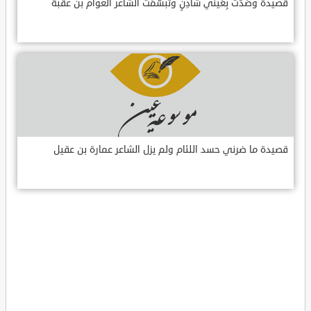
قصيدة وصَدَّت بِعَيني شادِنٍ وتبسّمَت الشاعر العوام بن عقبة
قصيدة ما ضرني حسد اللئام ولم يزل الشاعر عمارة بن عقيل