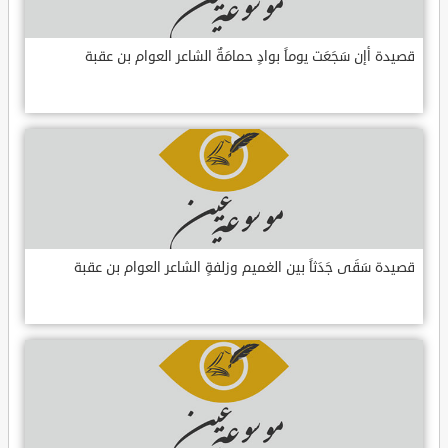
قصيدة أإن سَجَعَت يوماً بوادٍ حمامَةٌ الشاعر العوام بن عقبة
قصيدة سَقَى جَدَثاً بين الغميم وزلفةٍ الشاعر العوام بن عقبة