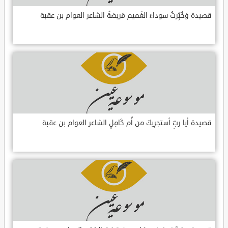
قصيدة وَخُبِّرتُ سوداءَ الغَميم مَريضةٌ الشاعر العوام بن عقبة
قصيدة أيا ربِّ أستجرِيكَ من أُم كَامِلٍ الشاعر العوام بن عقبة