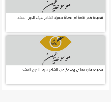
قصيدة هي قامةُ أم صعدُةُ سمراءُ الشاعر سيف الدين المشد
قصيدة قلبٌ معنّى ومدمعٌ صب الشاعر سيف الدين المشد