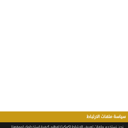
سياسة ملفات الارتباط
نحن نستخدم ملفات تعريف الارتباط (كوكيز) لفهم كيفية استخدامك لموقعنا