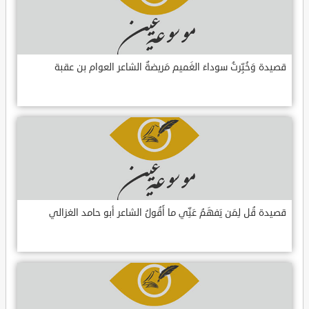
قصيدة وَخُبِّرتُ سوداءَ الغَميم مَريضةٌ الشاعر العوام بن عقبة
قصيدة قُل لِمَن يَفهَمُ عَنِّي ما أَقُولُ الشاعر أبو حامد الغزالي