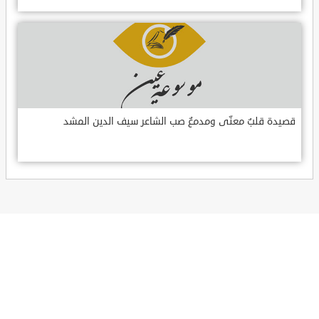
قصيدة قلبٌ معنّى ومدمعٌ صب الشاعر سيف الدين المشد