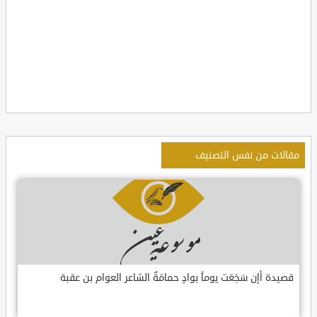
مقالات من نفس التصنيف
قصيدة أإن سَجَعَت يوماً بوادٍ حمامَةٌ الشاعر العوام بن عقبة