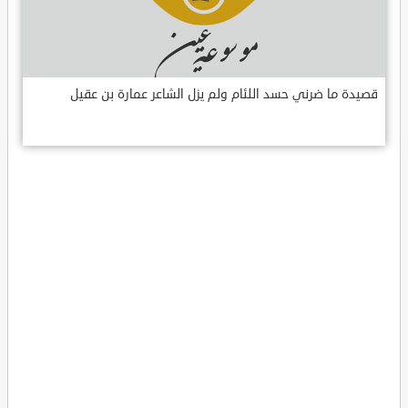
قصيدة ما ضرني حسد اللئام ولم يزل الشاعر عمارة بن عقيل