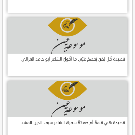
قصيدة قُل لِمَن يَفهَمُ عَنِّي ما أَقُولُ الشاعر أبو حامد الغزالي
قصيدة هي قامةُ أم صعدُةُ سمراءُ الشاعر سيف الدين المشد