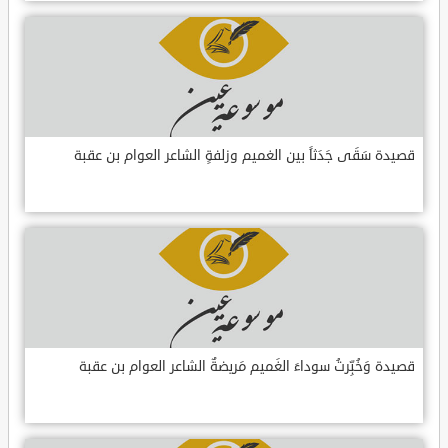
قصيدة سَقَى جَدَثاً بين الغميم وزلفةٍ الشاعر العوام بن عقبة
قصيدة وَخُبِّرتُ سوداءَ الغَميم مَريضةٌ الشاعر العوام بن عقبة