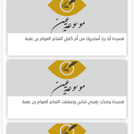
قصيدة أيا ربِّ أستجرِيكَ من أُم كَامِلٍ الشاعر العوام بن عقبة
قصيدة وصَدَّت بِعَيني شادِنٍ وتبسّمَت الشاعر العوام بن عقبة