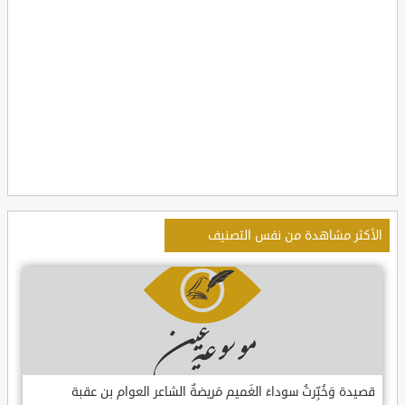
الأكثر مشاهدة من نفس التصنيف
قصيدة وَخُبِّرتُ سوداءَ الغَميم مَريضةٌ الشاعر العوام بن عقبة