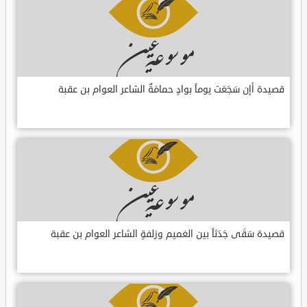
قصيدة أإن سَجَعَت يوماً بوادٍ حمامَةٌ الشاعر العوام بن عقبة
قصيدة سَقَى جَدَثاً بين الغميم وزلفةٍ الشاعر العوام بن عقبة