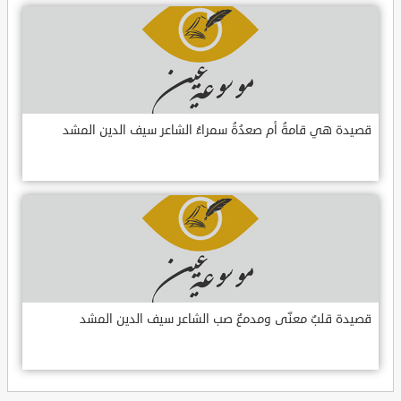
قصيدة هي قامةُ أم صعدُةُ سمراءُ الشاعر سيف الدين المشد
قصيدة قلبٌ معنّى ومدمعٌ صب الشاعر سيف الدين المشد