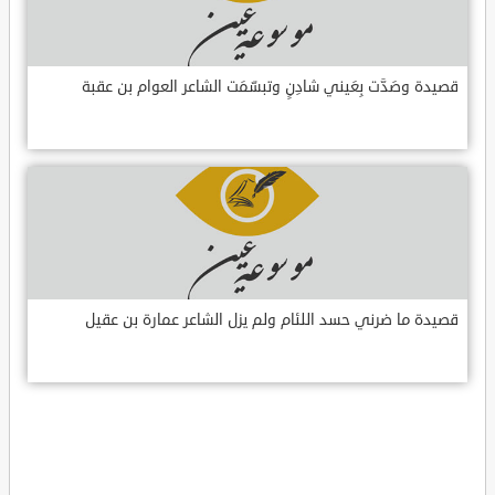
قصيدة وصَدَّت بِعَيني شادِنٍ وتبسّمَت الشاعر العوام بن عقبة
قصيدة ما ضرني حسد اللئام ولم يزل الشاعر عمارة بن عقيل