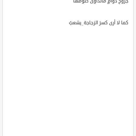
جُرُوحٌ دَوامٍ ماتداوَى كُلُومها
كما لا أرى كسرَ الزجاجة ِ يشعبُ