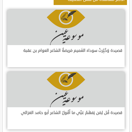
قصيدة وَخُبِّرتُ سوداءَ الغَميم مَريضةٌ الشاعر العوام بن عقبة
قصيدة قُل لِمَن يَفهَمُ عَنِّي ما أَقُولُ الشاعر أبو حامد الغزالي