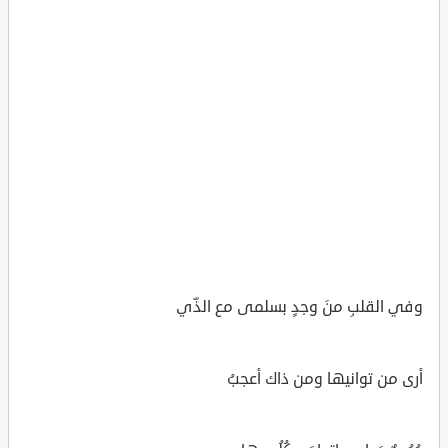
وفي القلبِ منَ وجدٍ بسلمى مع الذّي
أرى من توانيها ومن ذاك أعجبُ