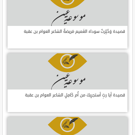
قصيدة وَخُبِّرتُ سوداءَ الغَميم مَريضةٌ الشاعر العوام بن عقبة
قصيدة أيا ربِّ أستجرِيكَ من أُم كَامِلٍ الشاعر العوام بن عقبة