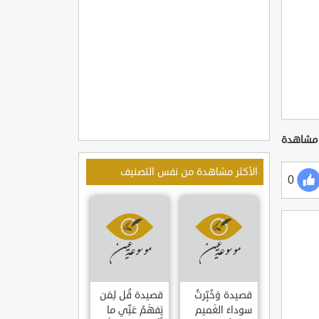
الأكثر مشاهدة من نفس التصنيف
0
قصيدة وَخُبِّرتُ
قصيدة قُل لِمَن
سوداءَ الغَميم
يَفهَمُ عَنِّي ما