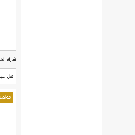
شارك المق
هل أعجب
مواضي