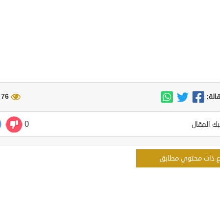
76 مشاهدة
الة:
0
ك المقال
ع ذات محتوي مطابق