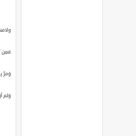
ولامسَ
فمِن ل
وَمرَّ 
وَلم أرَ