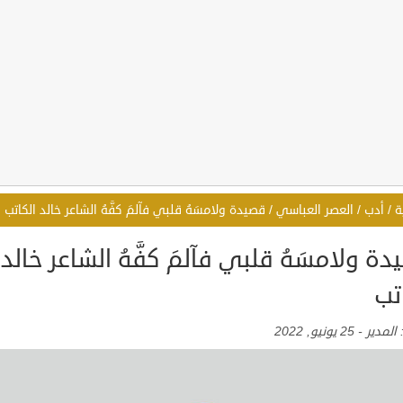
ة
/
أدب
/
العصر العباسي
/
قصيدة ولامسَهُ قلبي فآلمَ كفَّهُ الشاعر خالد الكاتب
ة ولامسَهُ قلبي فآلمَ كفَّهُ الشاعر خالد
تب
:
المدير
-
25 يونيو, 2022