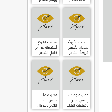
حمامَةٌ الشاعر
وزلفةٍ الشاعر
العوام بن عقبة
العوام بن عقبة
قصيدة وَخُبِّرتُ
قصيدة أيا ربِّ
سوداءَ الغَميم
أستجرِيكَ من أُم
مَريضةٌ الشاعر
كَامِلٍ الشاعر
العوام بن عقبة
العوام بن عقبة
قصيدة وصَدَّت
قصيدة ما
بِعَيني شادِنٍ
ضرني حسد
وتبسّمَت الشاعر
اللئام ولم يزل
العوام بن عقبة
الشاعر عمارة بن