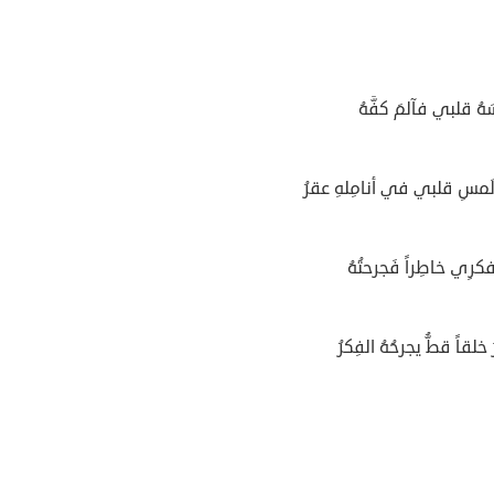
هُ قلبي فآلمَ كفَّهُ
َمسِ قلبي في أنامِلهِ عقرُ
بِفكرِي خاطِراً فَجرحتُهُ
 خلقاً قطُّ يجرحُهُ الفِكرُ