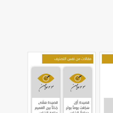
مقالات من نفس التصنيف
قصيدة أإن
قصيدة سَقَى
سَجَعَت يوماً بوادٍ
جَدَثاً بين الغميم