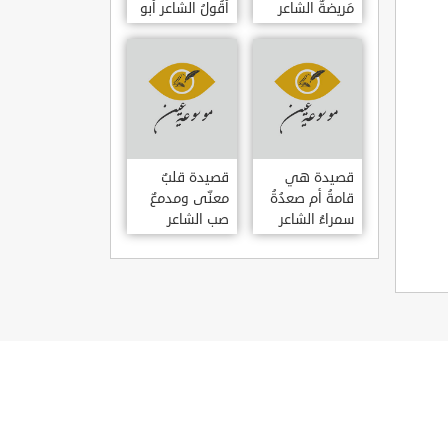
مَريضةٌ الشاعر
أَقُولُ الشاعر أبو
العوام بن عقبة
حامد الغزالي
قصيدة هي
قصيدة قلبٌ
قامةُ أم صعدُةُ
معنّى ومدمعٌ
سمراءُ الشاعر
صب الشاعر
سيف الدين
سيف الدين
المشد
المشد