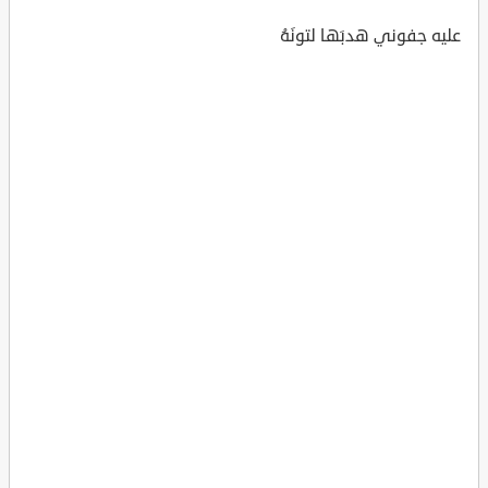
عليه جفوني هدبَها لتونَهُ