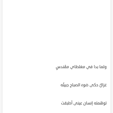
ولما بدا في مغلطاي مقَندسٍ
غزالٌ حكى ضوءَ الصباح جبينُه
توهمته إنسان عينى أطبقت