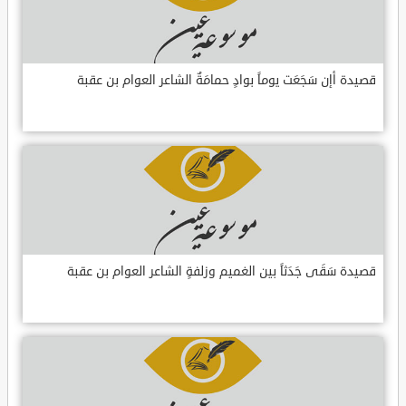
قصيدة أإن سَجَعَت يوماً بوادٍ حمامَةٌ الشاعر العوام بن عقبة
قصيدة سَقَى جَدَثاً بين الغميم وزلفةٍ الشاعر العوام بن عقبة