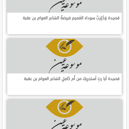
قصيدة وَخُبِّرتُ سوداءَ الغَميم مَريضةٌ الشاعر العوام بن عقبة
قصيدة أيا ربِّ أستجرِيكَ من أُم كَامِلٍ الشاعر العوام بن عقبة