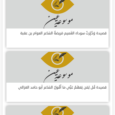
قصيدة وَخُبِّرتُ سوداءَ الغَميم مَريضةٌ الشاعر العوام بن عقبة
قصيدة قُل لِمَن يَفهَمُ عَنِّي ما أَقُولُ الشاعر أبو حامد الغزالي