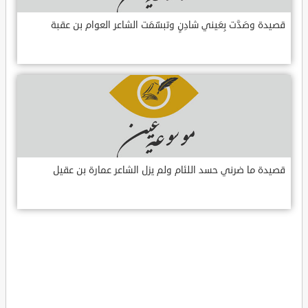
قصيدة وصَدَّت بِعَيني شادِنٍ وتبسّمَت الشاعر العوام بن عقبة
قصيدة ما ضرني حسد اللئام ولم يزل الشاعر عمارة بن عقيل