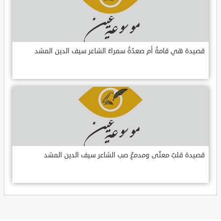
قصيدة هي قامةُ أم صعدُةُ سمراءُ الشاعر سيف الدين المشد
قصيدة قلبٌ معنّى ومدمعٌ صب الشاعر سيف الدين المشد