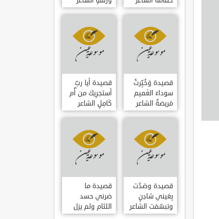
حمامَةٌ الشاعر
وزلفةٍ الشاعر
العوام بن عقبة
العوام بن عقبة
قصيدة وَخُبِّرتُ
قصيدة أيا ربِّ
سوداءَ الغَميم
أستجرِيكَ من أُم
مَريضةٌ الشاعر
كَامِلٍ الشاعر
العوام بن عقبة
العوام بن عقبة
قصيدة وصَدَّت
قصيدة ما
بِعَيني شادِنٍ
ضرني حسد
وتبسّمَت الشاعر
اللئام ولم يزل
العوام بن عقبة
الشاعر عمارة بن