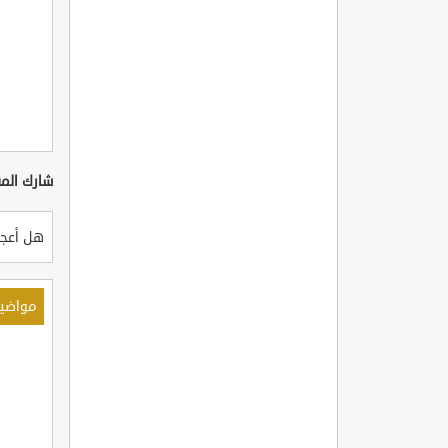
شارك المق
هل أعجب
مواضي