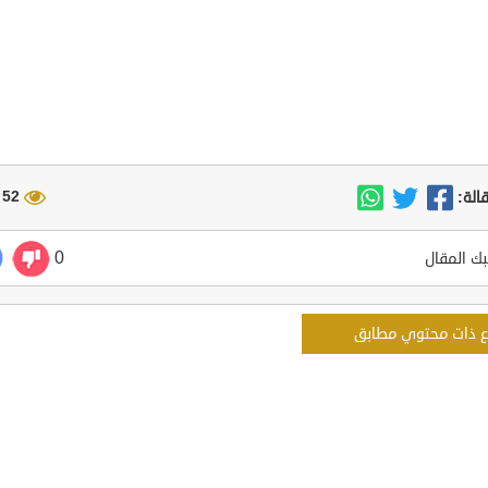
52 مشاهدة
الة:
0
ك المقال
ع ذات محتوي مطابق