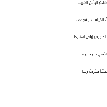
اجِعُ اليأسَ المُريحا
ُ الخيامَ بدارِ قَومي
حادِيَىْ إبلي اسْتَريحا
لأنني من قبلِ هذا
منِّياً فخّرِيتُ رِيحا