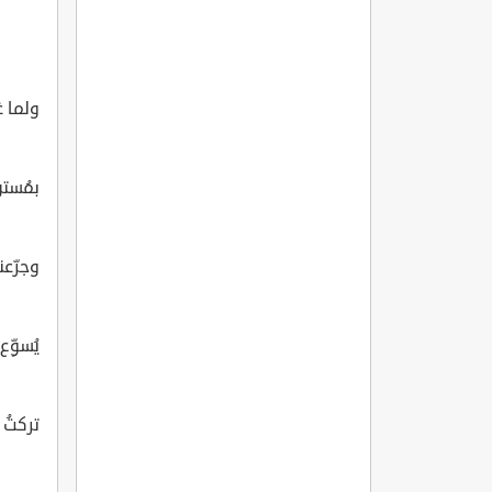
ولما غ
بمُستن
وجرّعن
يُسوِّع
تركتُ 