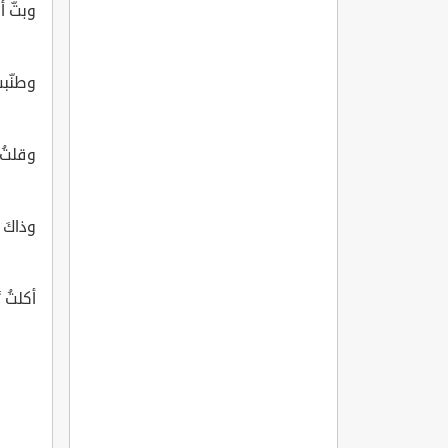
وبتّ أض
وطنّبت
وقلتُ ل
وذاكَ 
أكلتُ تَ