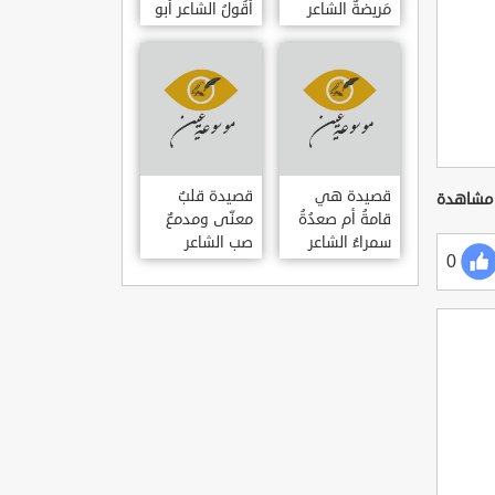
مَريضةٌ الشاعر
أَقُولُ الشاعر أبو
العوام بن عقبة
حامد الغزالي
قصيدة هي
قصيدة قلبٌ
قامةُ أم صعدُةُ
معنّى ومدمعٌ
سمراءُ الشاعر
صب الشاعر
0
سيف الدين
سيف الدين
المشد
المشد