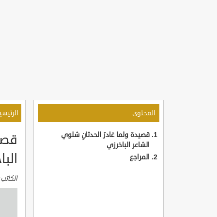
المحتوى
الرئيسي
قصيدة ولما غادرَ الحدثانِ شلوي
قصيد
الشاعر الباخرزي
البا
المراجع
الكاتب