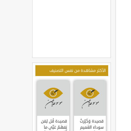
الأكثر مشاهدة من نفس التصنيف
قصيدة وَخُبِّرتُ
قصيدة قُل لِمَن
سوداءَ الغَميم
يَفهَمُ عَنِّي ما