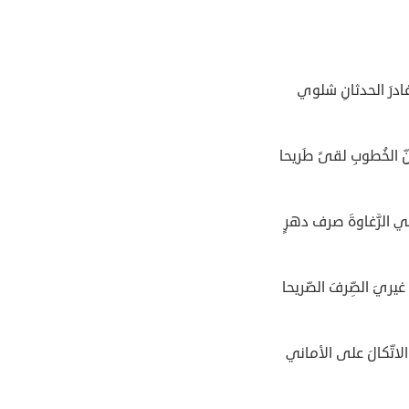
ادرَ الحدثانِ شلوي
ِّ الخُطوبِ لقىً طَريحا
ي الرَّغاوةَ صرف دهرٍ
 غيريَ الصِّرفَ الصّريحا
الاتّكالَ على الأماني