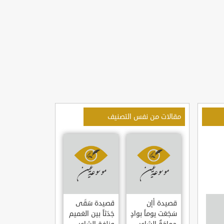
مقالات من نفس التصنيف
قصيدة أإن
قصيدة سَقَى
سَجَعَت يوماً بوادٍ
جَدَثاً بين الغميم