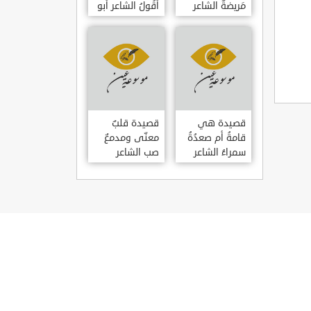
مَريضةٌ الشاعر
أَقُولُ الشاعر أبو
العوام بن عقبة
حامد الغزالي
قصيدة هي
قصيدة قلبٌ
قامةُ أم صعدُةُ
معنّى ومدمعٌ
سمراءُ الشاعر
صب الشاعر
سيف الدين
سيف الدين
المشد
المشد