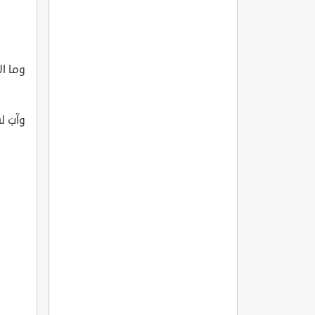
وما الأ
وآبَ له