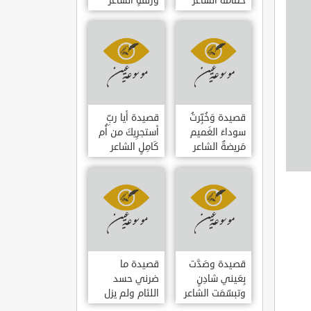
حمامَةٌ الشاعر
وزلفةٍ الشاعر
العوام بن عقبة
العوام بن عقبة
قصيدة وَخُبِّرتُ
قصيدة أيا ربِّ
سوداءَ الغَميم
أستجرِيكَ من أُم
مَريضةٌ الشاعر
كَامِلٍ الشاعر
العوام بن عقبة
العوام بن عقبة
قصيدة وصَدَّت
قصيدة ما
بِعَيني شادِنٍ
ضرني حسد
وتبسّمَت الشاعر
اللئام ولم يزل
العوام بن عقبة
الشاعر عمارة بن