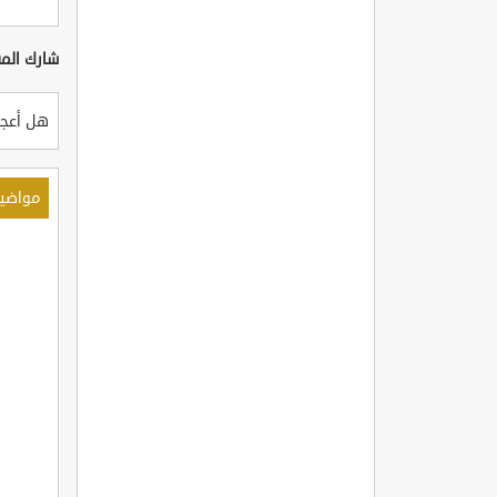
شارك المق
هل أعجب
مواضي