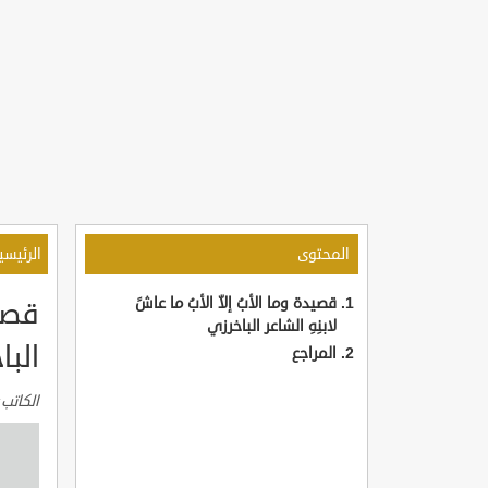
المحتوى
الرئيسي
قصيدة وما الأبُ إلاّ الأبُ ما عاشً
قصيد
لابنِهِ الشاعر الباخرزي
البا
المراجع
الكاتب