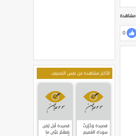
0
الأكثر مشاهدة من نفس التصنيف
قصيدة وَخُبِّرتُ
قصيدة قُل لِمَن
سوداءَ الغَميم
يَفهَمُ عَنِّي ما