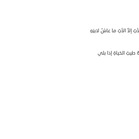
بُ إلاّ الأبُ ما عاشً لابنِهِ
ُ طيبُ الحَياةِ إذا بلي