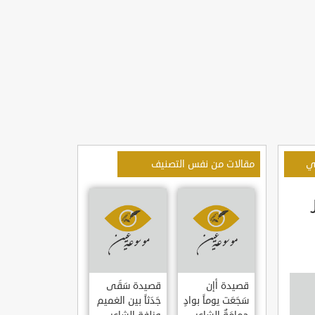
زي
مقالات من نفس التصنيف
قصيدة أإن
قصيدة سَقَى
سَجَعَت يوماً بوادٍ
جَدَثاً بين الغميم