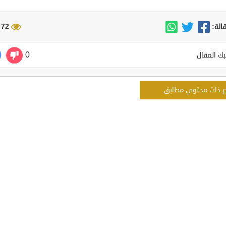
72 مشاهدة
الة:
0
ك المقال
ع ذات محتوي مطابق