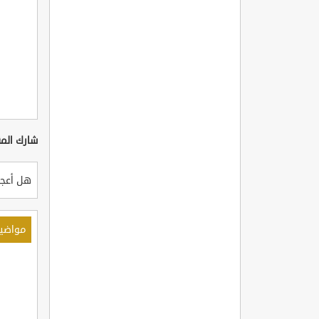
شارك المق
هل أعجب
مواضي