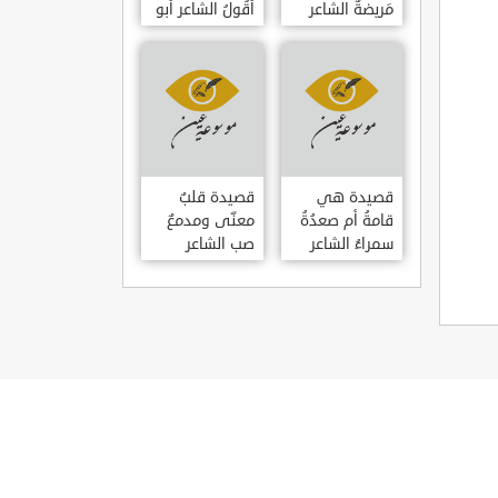
مَريضةٌ الشاعر
أَقُولُ الشاعر أبو
العوام بن عقبة
حامد الغزالي
قصيدة هي
قصيدة قلبٌ
قامةُ أم صعدُةُ
معنّى ومدمعٌ
سمراءُ الشاعر
صب الشاعر
سيف الدين
سيف الدين
المشد
المشد