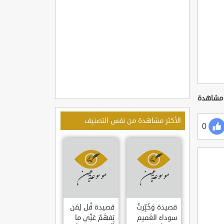
الأكثر مشاهدة من نفس التصنيف
0
قصيدة وَخُبِّرتُ
قصيدة قُل لِمَن
سوداءَ الغَميم
يَفهَمُ عَنِّي ما