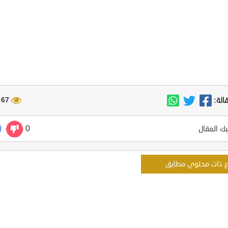
67 مشاهدة
الة:
0
ك المقال
ع ذات محتوي مطابق