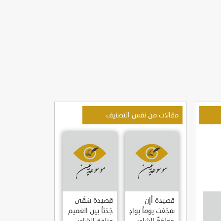
مقالات من نفس التصنيف
قصيدة أإن
قصيدة سَقَى
سَجَعَت يوماً بوادٍ
جَدَثاً بين الغميم