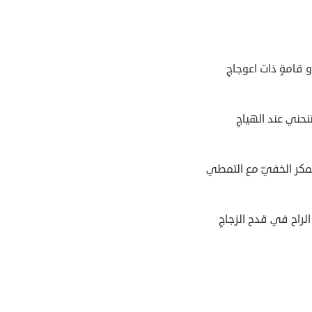
 قامةٍ ذات اعوجاجِ
وتنحني عند الهياجِ
لمكر الخفيّ مع التمطي
لراح في قدح الزجاجِ