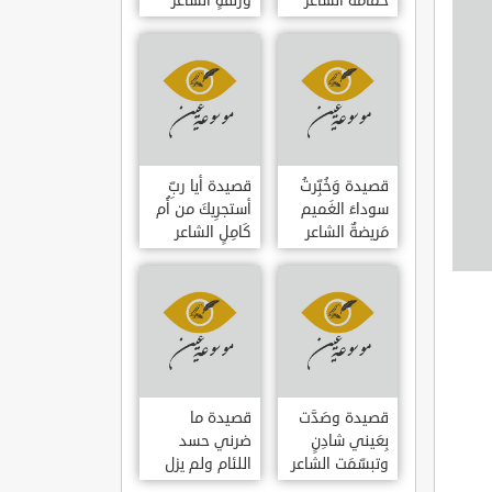
حمامَةٌ الشاعر
وزلفةٍ الشاعر
العوام بن عقبة
العوام بن عقبة
قصيدة وَخُبِّرتُ
قصيدة أيا ربِّ
سوداءَ الغَميم
أستجرِيكَ من أُم
مَريضةٌ الشاعر
كَامِلٍ الشاعر
العوام بن عقبة
العوام بن عقبة
قصيدة وصَدَّت
قصيدة ما
بِعَيني شادِنٍ
ضرني حسد
وتبسّمَت الشاعر
اللئام ولم يزل
العوام بن عقبة
الشاعر عمارة بن