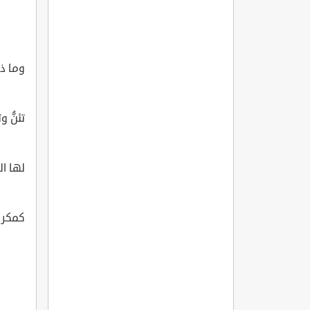
وما ذو
تئنُّ 
لها ا
كمكر ا