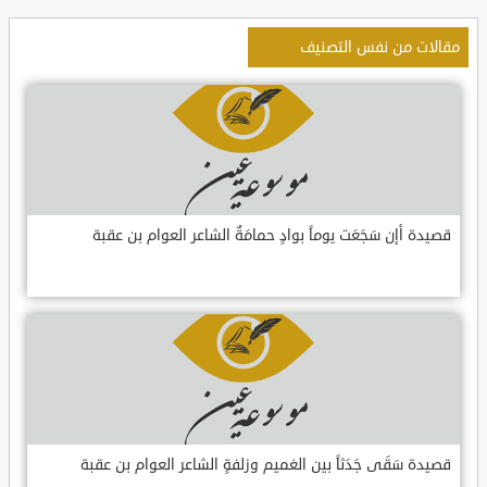
مقالات من نفس التصنيف
قصيدة أإن سَجَعَت يوماً بوادٍ حمامَةٌ الشاعر العوام بن عقبة
قصيدة سَقَى جَدَثاً بين الغميم وزلفةٍ الشاعر العوام بن عقبة