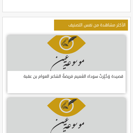
الأكثر مشاهدة من نفس التصنيف
قصيدة وَخُبِّرتُ سوداءَ الغَميم مَريضةٌ الشاعر العوام بن عقبة