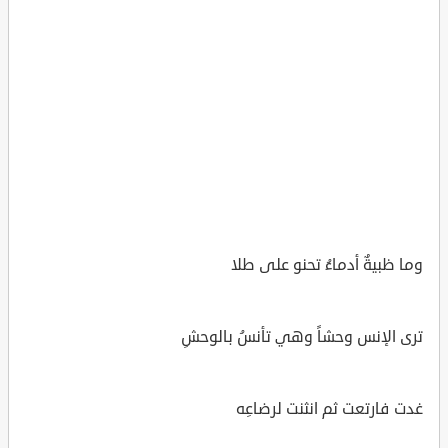
وما ظبيةٌ أدماءُ تحنو على طلا
ترى الإنس وحشاً وهي تأنسُ بالوحشِ
غدت فارتعت ثم انثنت لرضاعِه