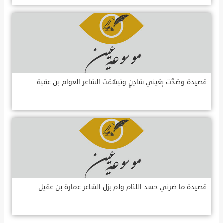
قصيدة وصَدَّت بِعَيني شادِنٍ وتبسّمَت الشاعر العوام بن عقبة
قصيدة ما ضرني حسد اللئام ولم يزل الشاعر عمارة بن عقيل