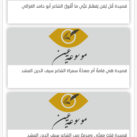
قصيدة قُل لِمَن يَفهَمُ عَنِّي ما أَقُولُ الشاعر أبو حامد الغزالي
قصيدة هي قامةُ أم صعدُةُ سمراءُ الشاعر سيف الدين المشد
قصيدة قلبٌ معنّى ومدمعٌ صب الشاعر سيف الدين المشد