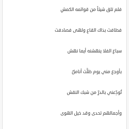
فلم تلق شيئاً من قوائمه الحُمشِ
فطافت بذاك القاعِ ولهى فصادفت
سباعَ الفلا ينهشنه أيما نهش
بأوجعَ مني يوم ظلَّت أناملٌ
تُودِّعني بالدرِّ من شبك النقش
وأجمالهم تحدى وقد خيل الهوى