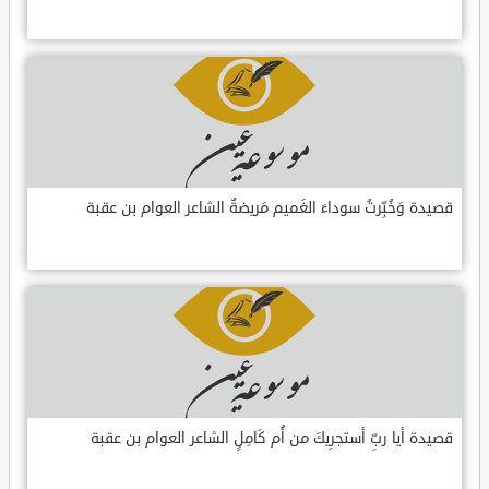
قصيدة وَخُبِّرتُ سوداءَ الغَميم مَريضةٌ الشاعر العوام بن عقبة
قصيدة أيا ربِّ أستجرِيكَ من أُم كَامِلٍ الشاعر العوام بن عقبة