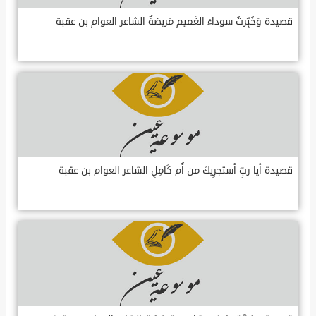
قصيدة وَخُبِّرتُ سوداءَ الغَميم مَريضةٌ الشاعر العوام بن عقبة
قصيدة أيا ربِّ أستجرِيكَ من أُم كَامِلٍ الشاعر العوام بن عقبة