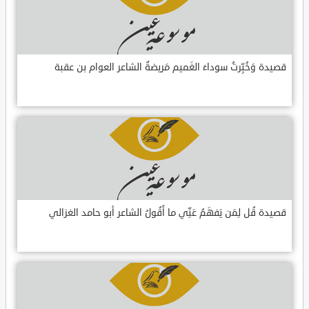
قصيدة وَخُبِّرتُ سوداءَ الغَميم مَريضةٌ الشاعر العوام بن عقبة
قصيدة قُل لِمَن يَفهَمُ عَنِّي ما أَقُولُ الشاعر أبو حامد الغزالي