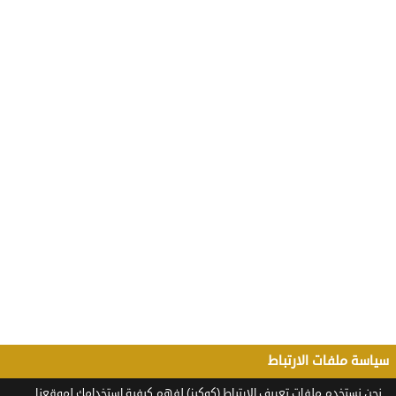
سياسة ملفات الارتباط
نحن نستخدم ملفات تعريف الارتباط (كوكيز) لفهم كيفية استخدامك لموقعنا