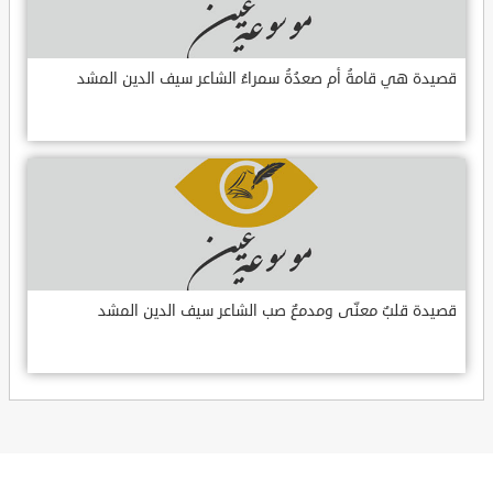
قصيدة هي قامةُ أم صعدُةُ سمراءُ الشاعر سيف الدين المشد
قصيدة قلبٌ معنّى ومدمعٌ صب الشاعر سيف الدين المشد