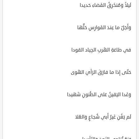
لَيلاً وَمُنخَرِقُ الفَضاءِ حَديدا
وَأَجَلّ ما عِندَ الفَوارِسِ حَثُّها
في طاعَةِ الهَربِ الجِياد القودا
حَتّى إِذا ما فارَقَ الرَأيَ الهَوى
وَغَدا اليَقينُ عَلى الظُنونِ شَهيدا
لَم يَغُنِ غَيرُ أَبي شُجاعٍ وَالعُلا