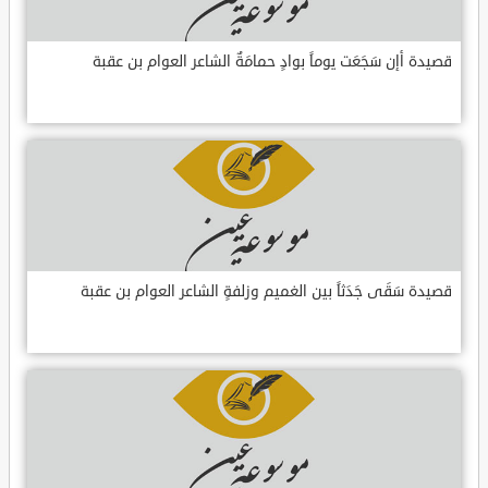
قصيدة أإن سَجَعَت يوماً بوادٍ حمامَةٌ الشاعر العوام بن عقبة
قصيدة سَقَى جَدَثاً بين الغميم وزلفةٍ الشاعر العوام بن عقبة