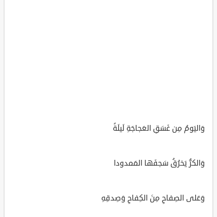
وَاليَومُ مِن غَسَقِ العَجاجَةِ لَيلَةً
وَالكرُّ يَخرُقُ سَجفَها المَمدودا
وَعَلى الصِفاحِ مِنَ الكِفاحِ وَصِدقِهِ