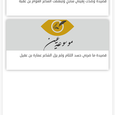
قصيدة وصَدَّت بِعَيني شادِنٍ وتبسّمَت الشاعر العوام بن عقبة
قصيدة ما ضرني حسد اللئام ولم يزل الشاعر عمارة بن عقيل