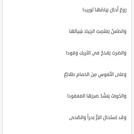
رَوعٌ أَحالَ بَياضَها تَوريدا
وَالطَعنُ يَغتَصِبُ الجِيادَ شِياتَها
وَالضَربُ يَقدَحُ في التَريكِ وَقودا
وَعَلى النُفوسِ مِنَ الحَمامِ طَلائِعٌ
وَالخَوفُ يَنشُدُ صَبرَها المَفقودا
وَقَد اِستَحالَ البَرُّ بَحراً وَالضُحى