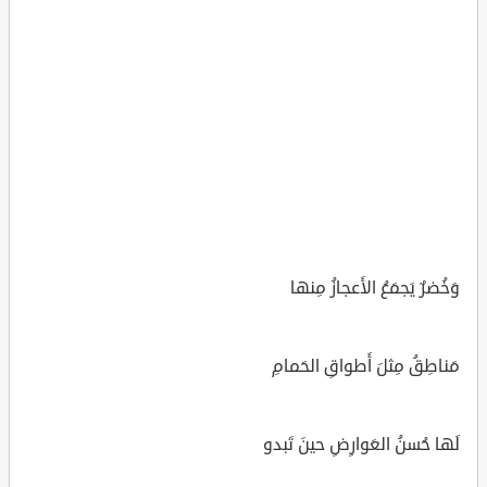
وَخُضرٌ يَجمَعُ الأَعجازُ مِنها
مَناطِقُ مِثلَ أَطواقِ الحَمامِ
لَها حُسنُ العَوارِضِ حينَ تَبدو