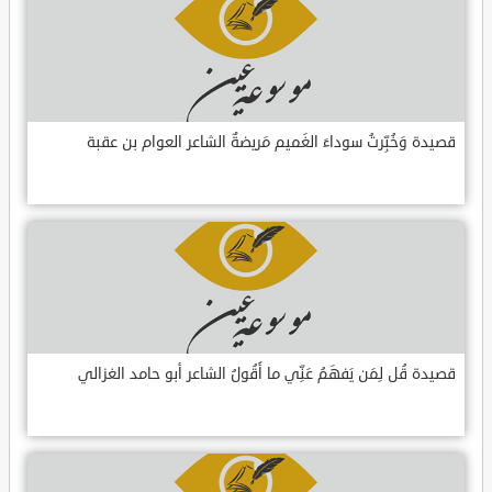
قصيدة وَخُبِّرتُ سوداءَ الغَميم مَريضةٌ الشاعر العوام بن عقبة
قصيدة قُل لِمَن يَفهَمُ عَنِّي ما أَقُولُ الشاعر أبو حامد الغزالي