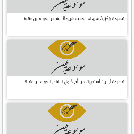
قصيدة وَخُبِّرتُ سوداءَ الغَميم مَريضةٌ الشاعر العوام بن عقبة
قصيدة أيا ربِّ أستجرِيكَ من أُم كَامِلٍ الشاعر العوام بن عقبة