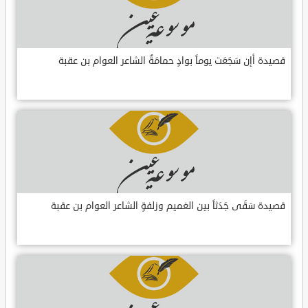
قصيدة أإن سَجَعَت يوماً بوادٍ حمامَةٌ الشاعر العوام بن عقبة
قصيدة سَقَى جَدَثاً بين الغميم وزلفةٍ الشاعر العوام بن عقبة