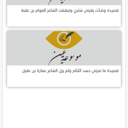
قصيدة وصَدَّت بِعَيني شادِنٍ وتبسّمَت الشاعر العوام بن عقبة
قصيدة ما ضرني حسد اللئام ولم يزل الشاعر عمارة بن عقيل