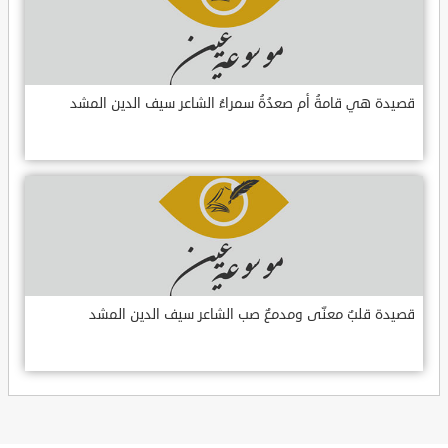
قصيدة هي قامةُ أم صعدُةُ سمراءُ الشاعر سيف الدين المشد
قصيدة قلبٌ معنّى ومدمعٌ صب الشاعر سيف الدين المشد