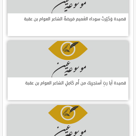
قصيدة وَخُبِّرتُ سوداءَ الغَميم مَريضةٌ الشاعر العوام بن عقبة
قصيدة أيا ربِّ أستجرِيكَ من أُم كَامِلٍ الشاعر العوام بن عقبة