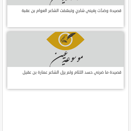
قصيدة وصَدَّت بِعَيني شادِنٍ وتبسّمَت الشاعر العوام بن عقبة
قصيدة ما ضرني حسد اللئام ولم يزل الشاعر عمارة بن عقيل