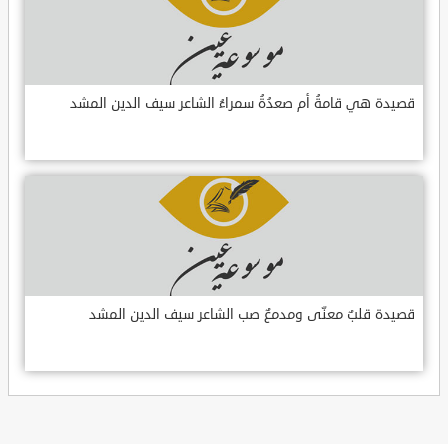
قصيدة هي قامةُ أم صعدُةُ سمراءُ الشاعر سيف الدين المشد
قصيدة قلبٌ معنّى ومدمعٌ صب الشاعر سيف الدين المشد