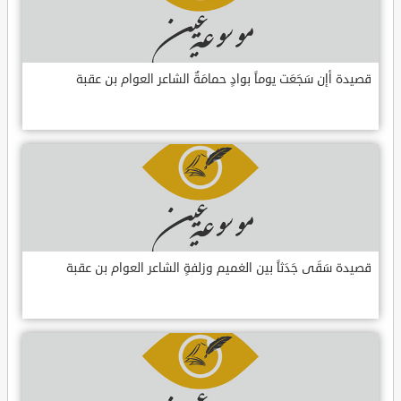
قصيدة أإن سَجَعَت يوماً بوادٍ حمامَةٌ الشاعر العوام بن عقبة
قصيدة سَقَى جَدَثاً بين الغميم وزلفةٍ الشاعر العوام بن عقبة