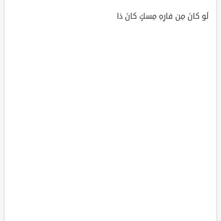
لَو كانَ مِن فارِهِ مِسكٍ كانَ ذا