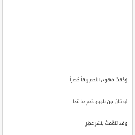
وَذُقتُ مَهوى النَجمِ ريقاً خَصِراً
لَو كانَ مِن ناجودِ خَمرٍ ما غَذا
وَقَد تَنَعَّمتُ بِنَشرٍ عَطِرٍ