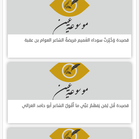
قصيدة وَخُبِّرتُ سوداءَ الغَميم مَريضةٌ الشاعر العوام بن عقبة
قصيدة قُل لِمَن يَفهَمُ عَنِّي ما أَقُولُ الشاعر أبو حامد الغزالي