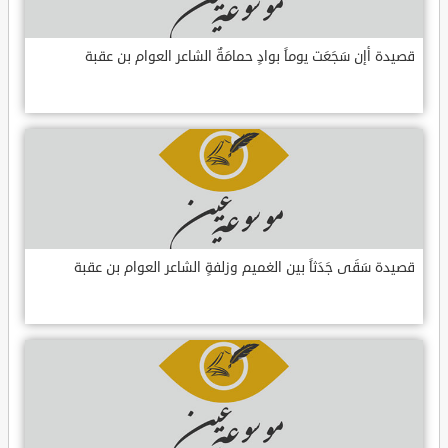
قصيدة أإن سَجَعَت يوماً بوادٍ حمامَةٌ الشاعر العوام بن عقبة
قصيدة سَقَى جَدَثاً بين الغميم وزلفةٍ الشاعر العوام بن عقبة