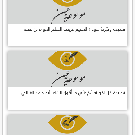
قصيدة وَخُبِّرتُ سوداءَ الغَميم مَريضةٌ الشاعر العوام بن عقبة
قصيدة قُل لِمَن يَفهَمُ عَنِّي ما أَقُولُ الشاعر أبو حامد الغزالي