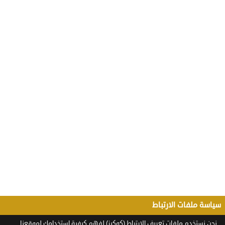
سياسة ملفات الارتباط
نحن نستخدم ملفات تعريف الارتباط (كوكيز) لفهم كيفية استخدامك لموقعنا