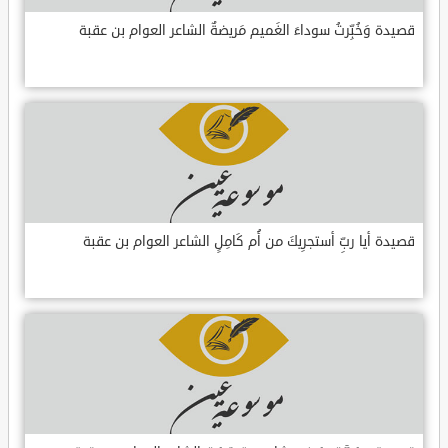
قصيدة وَخُبِّرتُ سوداءَ الغَميم مَريضةٌ الشاعر العوام بن عقبة
قصيدة أيا ربِّ أستجرِيكَ من أُم كَامِلٍ الشاعر العوام بن عقبة