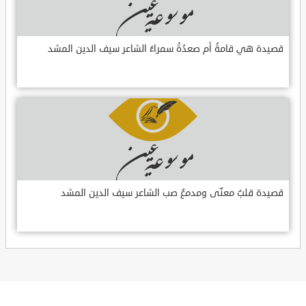
قصيدة هي قامةُ أم صعدُةُ سمراءُ الشاعر سيف الدين المشد
قصيدة قلبٌ معنّى ومدمعٌ صب الشاعر سيف الدين المشد