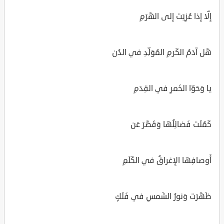
إِلّا إِذا عُزِيَت إِلى الهَرَمِ
هَل آدَمُ الكَرمِ المُوَلِّدِ في الدُن
يا وَحَوّا الخَمرِ في القِدَمِ
كَمُلَت فَضائِلُها وَقَصَّرَ عَن
أَوصافِها الإِغراقُ في الكَلَمِ
ظَهَرَت وَنورُ الشَمسِ في فَلَكٍ