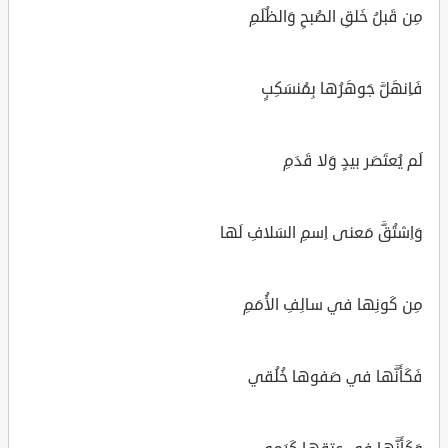
مِن قَبلُ خَلقِ الصُبحِ وَالظُلَمِ
فَاِنهَلَّ جَوهَرُها بِمُنسَكِبٍ
لَم يُعتَصَر بيدٍ وَلا قَدَمِ
وَاِشتُقَّ مَعنى اِسمِ السَلافِ لَها
مِن كَونِها في سالِفِ الأُمَمِ
فَكَأَنَّها في صَفوها خُلُقي