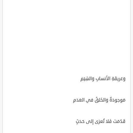
وَعَريقَةِ الأَنسابِ وَالشِيَمِ
مَوجودَةٌ وَالخَلقُ في العَدَمِ
قَدُمَت فَلا تُعزى إِلى حَدَثٍ