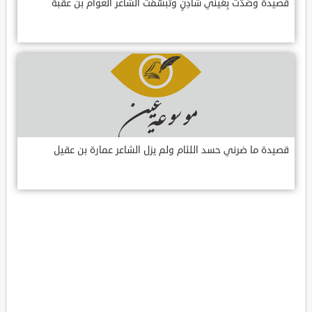
قصيدة وصَدَّت بِعَيني شادِنٍ وتبسّمَت الشاعر العوام بن عقبة
قصيدة ما ضرني حسد اللئام ولم يزل الشاعر عمارة بن عقيل