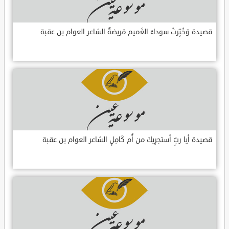
قصيدة وَخُبِّرتُ سوداءَ الغَميم مَريضةٌ الشاعر العوام بن عقبة
قصيدة أيا ربِّ أستجرِيكَ من أُم كَامِلٍ الشاعر العوام بن عقبة