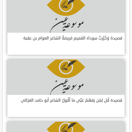
قصيدة وَخُبِّرتُ سوداءَ الغَميم مَريضةٌ الشاعر العوام بن عقبة
قصيدة قُل لِمَن يَفهَمُ عَنِّي ما أَقُولُ الشاعر أبو حامد الغزالي