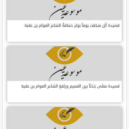
قصيدة أإن سَجَعَت يوماً بوادٍ حمامَةٌ الشاعر العوام بن عقبة
قصيدة سَقَى جَدَثاً بين الغميم وزلفةٍ الشاعر العوام بن عقبة