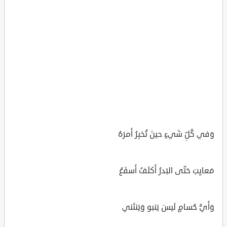
وَفي كُلِّ شَيءٍ حينَ تُخبِرُ أَمرَهُ
مَعايِبَ حَتّى البَدرُ أَكلَفُ أَسفَعُ
وَأَيُّ حُسامٍ لَيسَ يَنبو وَيَنثَني