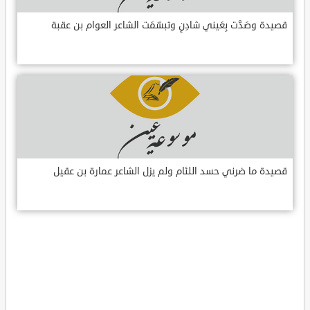
قصيدة وصَدَّت بِعَيني شادِنٍ وتبسّمَت الشاعر العوام بن عقبة
قصيدة ما ضرني حسد اللئام ولم يزل الشاعر عمارة بن عقيل