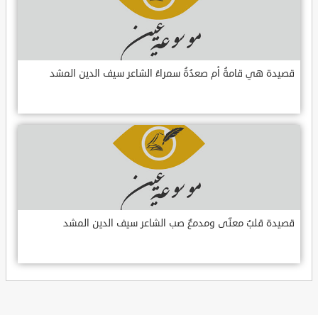
قصيدة هي قامةُ أم صعدُةُ سمراءُ الشاعر سيف الدين المشد
قصيدة قلبٌ معنّى ومدمعٌ صب الشاعر سيف الدين المشد