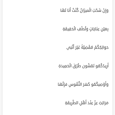
وَإِنْ شَحَّتِ الْميزَانُ كُنْتُ أَنَا لَهَا
بِعَيْنِ عِنَايَاتٍ وَلُطْفِ الْحَقِيقَةِ
حَوَائِجُكُمْ مُقْضِيَّةً غَيْرَ أَنَّنِي
أَرِيدُكُمُو تَمْشُون طُرْقَ الْحَمِيدَةِ
وَأَوْصِيكُمُو كَسْرَ النُّفُوسِ فإِنَّها
مَرَاتِبُ عِزِّ عِنْدَ أَهْلِ الطَّرِيقَةِ