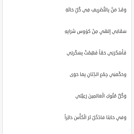
وَقَدْ مَنَّ بِالتَّصْرِيفِ فِي كُلِّ حَالَةِ
سَقَانِي إِلهيِ مِنْ كؤوس شَرَابِهِ
فَأَسْكَرَنِي حَقَاً فَهِمْتُ بِسَكْرتِي
وحَكْمَنِي جِمْع الدِّنَانِ بِمَا حَوَى
وَكُلُّ مُلُوكِ الْعَالمِينَ رَعِيَّتي
وَفيِ حَانِنَا فادْخُلْ تَرَ الْكَأْسَ دَائِراً