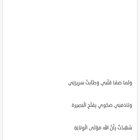
وَلَما صَفَا قَلْبي وَطَاَبتْ سَرِيرَتِي
وَنَادَمَنِي صَحْويِ بِفَتْحِ الْبَصِيرة
شَهِدْتُ بِأَنَّ الله مَوْلَى الْوِلاَيَةِ