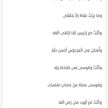
وَمَا بَرِئَتْ عَيْنَاهُ إِلاَّ بِتَفْلَتِي
وَكُنْتُ مَعَ إِدْرِيسَ لَمَّا ارْتَقَى الْعُلا
وَأُسْكِنَ فِي الْفِرْدَوْسِ أَحْسَنَ جَنَّةِ
وَكُنْتُ وَمُوسَى فِي مُنَاجَاةِ رَبِّهِ
وَمُوسَى عَصَاهُ مِنْ عَصَايَ اسْتَمَدَّتِ
وَكُنْتُ مَعَ أيِّوبَ في زَمَنِ الْبَلا