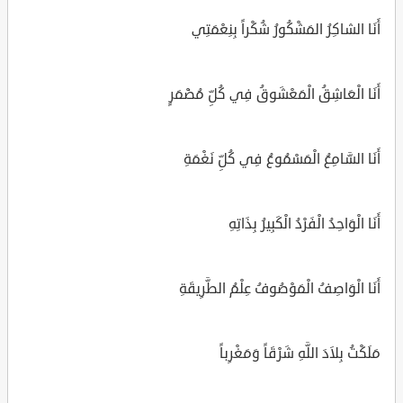
أَنَا الشاكِرُ المَشْكُورُ شُكْراً بِنِعْمَتِي
أَنَا الْعَاشِقُ الْمَعْشَوقُ فِي كُلِّ مُضْمَرٍ
أَنَا السَّامِعُ الْمَسْمُوعُ فِي كُلِّ نَغْمَةِ
أَنَا الْوَاحِدُ الْفَرْدُ الْكَبِيرُ بِذَاتِهِ
أَنَا الْوَاصِفُ الْمَوْصُوفُ عِلْمُ الطَّرِيقَةِ
مَلَكْتُ بِلاَدَ اللَّهِ شَرْقَاً وَمَغْرِباً