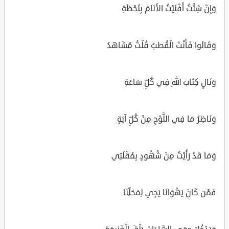
وَإِنْ شِئْتُ أَفْنَيْتُ الأَنَامَ بِلَحْظَةِ
وَقَالَوا فَأَنْتَ الْقُطبُ قُلْتُ مُشَاهدُ
وَنَالٍ كِتَابَ اللهِ فِي كُلِّ سَاعَةِ
وَنَاظِرُ مَا فِي اللَّوْحِ مِنْ كُلِّ آيَةٍ
وَمَا قَدْ رَأَيْتُ مِنْ شُهُودٍ بِمُقْلَتِي
فَمْن كَانَ يَهْوَانَا يَجِي لِمَحَلِّنَا