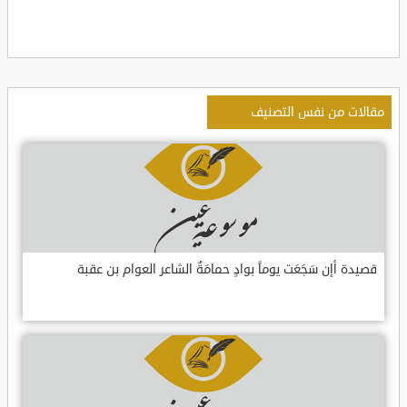
مقالات من نفس التصنيف
قصيدة أإن سَجَعَت يوماً بوادٍ حمامَةٌ الشاعر العوام بن عقبة