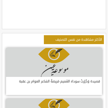
الأكثر مشاهدة من نفس التصنيف
قصيدة وَخُبِّرتُ سوداءَ الغَميم مَريضةٌ الشاعر العوام بن عقبة