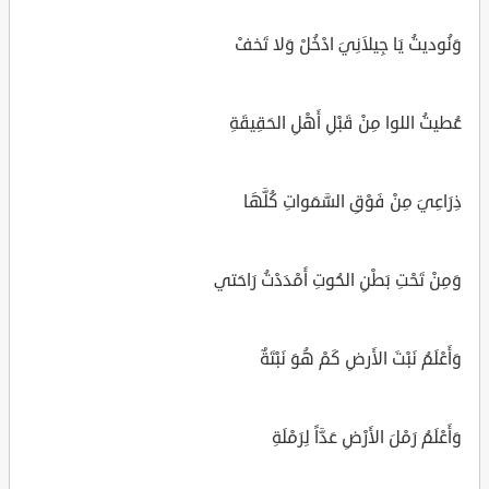
وَنُوديتُ يَا جِيلاَنِيَ ادْخُلْ وَلا تَخفْ
عُطيتُ اللوا مِنْ قَبْلِ أَهْلِ الحَقِيقَةِ
ذِرَاعِيَ مِنْ فَوْقِ السَّمَواتِ كُلَّهَا
وَمِنْ تَحْتِ بَطْنِ الحُوتِ أَمْدَدْتُ رَاحَتي
وَأَعْلَمُ نَبْتَ الأَرضِ كَمْ هُوَ نَبْتَةٌ
وَأَعْلَمُ رَمْلَ الأَرْضِ عَدَّاً لِرَمْلَةِ