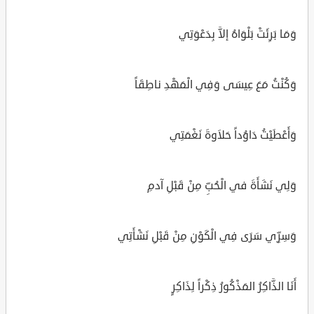
وَمَا بَرِئَتْ بَلْوَاهُ إلاَّ بِدَعْوَتِي
وَكُنْتُ مَعَ عِيسَى وَفِي الْمَهْدِ ناطِقَاً
وَأَعْطَيْتُ دَاوُداً حَلاَوةَ نَغْمَتِي
وَلِي نَشَأَةَ في الْحُبِّ مِنْ قَبْلِ آدمِ
وَسِرِّي سَرَى فِي الْكَوْنِ مِنْ قَبْلِ نَشْأَتِي
أَنَا الذَّاكِرُ المَذْكُورُ ذِكْراً لِذَاكِرٍ