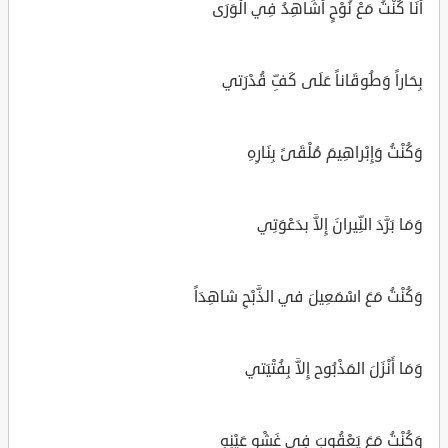
أَنَا كُنْتُ مَعْ نُوْحٍ أُشَاهِدُ فِي الْوَرَى
بِحَاراً وَطُوقَاناً عَلَى كَفِّ قُدْرَتي
وَكُنْتُ وَإِبْراهِيمَ مُلْقَىً بِنَارِهِ
وَمَا بَرَّدَ النِّيرانَ إِلاَّ بدَعْوَتِي
وَكُنْتُ مَعَ اسْمَعِيلَ في الذَّبْحِ شاهِدَاً
وَمَا أَنْزَلَ المَذْبُوح إِلاَّ بِفُتْيَتي
وَكُنْتُ مَعَ يَعْقُوبَ فِي غَشْوِ عَيْنِهِ