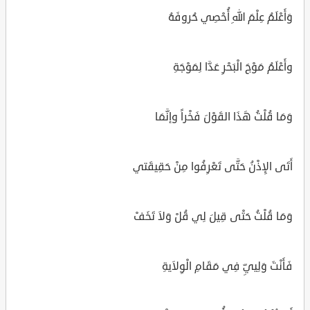
وَأَعْلَمُ عِلْمَ اللهِ أُحْصِي حُروفَهُ
وأَعْلَمُ مَوْجَ الْبَحْرِ عَدَّا لِمَوْجَةِ
وَمَا قُلْتُ هَذَا القَوْلَ فَخْراً وإنَّمَا
أَتَى الإِذْنُ حَتَّى تَعْرِفُوا مِنْ حَقِيقَتي
وَمَا قُلْتُ حَتْى قِيلَ لِي قُلْ وَلاَ تَخَفْ
فَأَنْتَ وَلِييِّ فِي مَقَامِ الْوِلاَيةِ