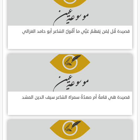
قصيدة قُل لِمَن يَفهَمُ عَنِّي ما أَقُولُ الشاعر أبو حامد الغزالي
قصيدة هي قامةُ أم صعدُةُ سمراءُ الشاعر سيف الدين المشد