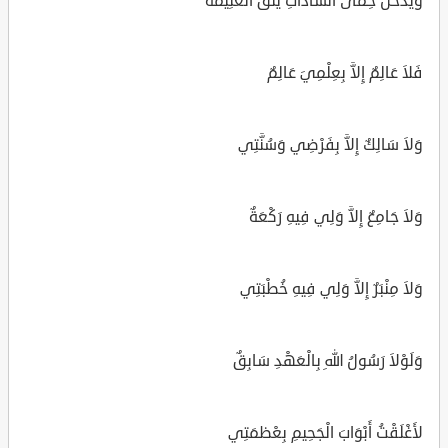
وَيَدْخُلْ حِمَى السَّادَاتِ يَلْقَ الْغَنِيمَة
فَلاَ عَالِمٌ إِلاَّ بِعِلْمِيَ عَالِمٌ
وَلاَ سَالِكٌ إِلاَّ بِفَرْضِي وَسُنَّتِي
وَلاَ جَامِعٌ إِلاَّ وَلِي فِيهِ رَكْعَةٌ
وَلاَ مِنْبَرٌ إِلاَّ وَلِي فِيهِ خُطْبَتِي
وَلَوْلاَ رَسُولُ اللهِ بِالْعَهْدِ سَابِقٌ
لأَغْلَقْتُ أَبْوَابَ الْجَحِيمِ بِعْظمَتِي