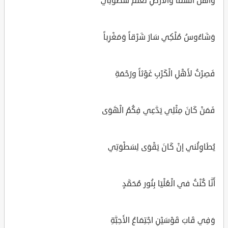
وَأَهْلُ السَّمَا والأَرْضِ تَعْلَمُ سَطْوتِي
وَشَاءُوسُ مُلْكِي سَارَ شَرْقاً وَمَغْرِباً
فَصِرْتُ لأَهْلِ الْكَرْبِ غَوْثاً ورَحْمَةِ
فَمَنْ كَانَ مِثْلِي يَدَّعِي فِكُمُ الْهَوَى
يُطَاوِلُني إنْ كَانَ يَقْوَى لِسَطْوَتِي
أَنَّا كُنْتُ في الْعُلْيَا بِنُور مُحَمَّدٍ
وَفِي قَابَ قَوْسَيْنِ اجْتِمَاعُ الأَحِبَّةِ