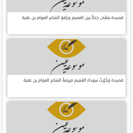
قصيدة سَقَى جَدَثاً بين الغميم وزلفةٍ الشاعر العوام بن عقبة
قصيدة وَخُبِّرتُ سوداءَ الغَميم مَريضةٌ الشاعر العوام بن عقبة