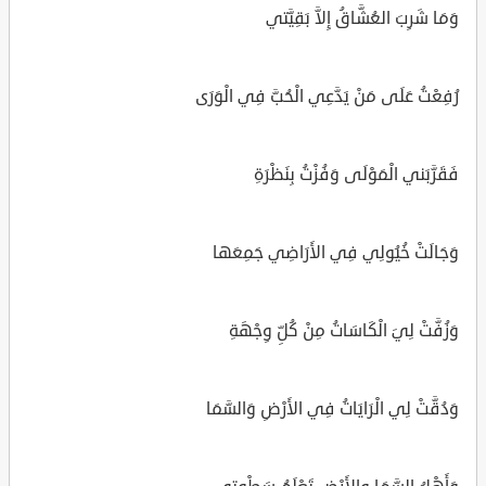
وَمَا شَرِبَ العُشَّاقُ إِلاَّ بَقِيَّتي
رُفِعْتُ عَلَى مَنْ يَدَّعِي الْحُبَّ فِي الْوَرَى
فَقَرَّبَني الْمَوْلَى وَفُزْتُ بِنَظْرَةِ
وَجَالَتْ خُيُولِي فِي الأَرَاضِي جَمِعَها
وَزُفَّتْ لِيَ الْكَاسَاتُ مِنْ كُلِّ وِجْهَةِ
وَدُقَّتْ لِي الْرَايَاتُ فِي الأَرْضِ وَالسَّمَا