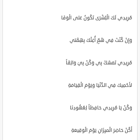
مُرِيدِي لَكَ الْبُشْرَى تَكُونُ عَلى الْوَفَا
وَإِنْ كُنْتَ فِي هَمٍّ أُغِثْكَ بِهِمَّتي
مُرِيدِي تَمَسَّكْ بِي وَكُنْ بِيَ وَاثِقَاً
لأَحْمِيكَ فِي الدُّنْيَا وَيَوْمَ الْقِيَامَةِ
وَكُنْ يَا مُرِيدِي حَافِظَاً لِعُهُودِنَا
أَكُنْ حَاضِرَ الْميِزَانِ يَوْمَ الْوَقِيعَةِ