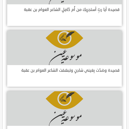
قصيدة أيا ربِّ أستجرِيكَ من أُم كَامِلٍ الشاعر العوام بن عقبة
قصيدة وصَدَّت بِعَيني شادِنٍ وتبسّمَت الشاعر العوام بن عقبة