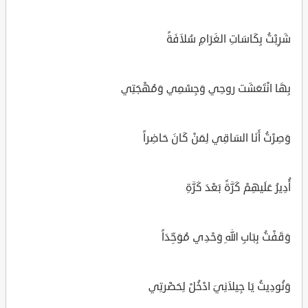
شَرِبْتُ بِكَاسَاتِ الغَرَامِ سُلاَفَةً
بِهَا انْتَعَشَت روحِي وَجِسْمِي وَمُهْجَتِي
وَصِرْتُ أَنَا السَاقِي لِمَنْ كَانَ حَاضِراً
أُدِيرُ عَلَيهِمْ كَرَّةً بَعْدَ كَرَّةِ
وَقَفْتُ بِبَابِ اللهِ وَحْدِي مُوَحِّدَاً
وَنُودِيتُ يَا جِيلاَنِيَ ادْخُلْ لِحَضْرتِي