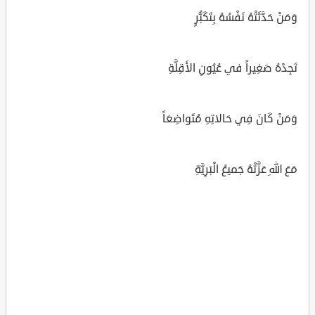
وَمَنْ حَدَّثَتْهُ نَفْسُهُ بِتَكَبُّرٍ
تَجِدْهُ صَغِيراً في عُيُونِ الأَقِلَّةِ
وَمَنْ كَانَ فِي حَالاتِهِ مُتَواضِعَاً
مَعَ اللهِ عَزَّتْهُ جَميعُ الْبَرِيَّةِ