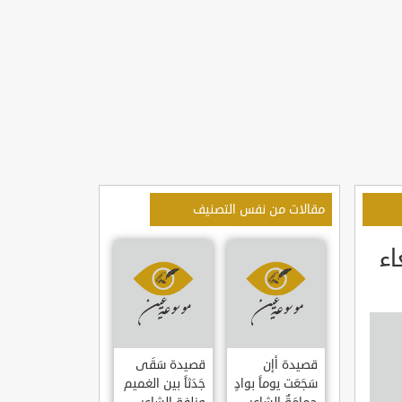
مقالات من نفس التصنيف
اء
قصيدة أإن
قصيدة سَقَى
سَجَعَت يوماً بوادٍ
جَدَثاً بين الغميم