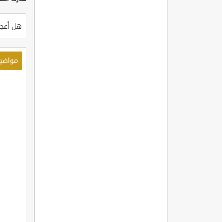
هل أعجب
مواضي