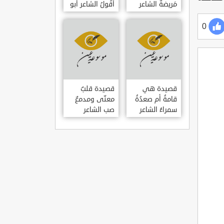
مَريضةٌ الشاعر
أَقُولُ الشاعر أبو
العوام بن عقبة
حامد الغزالي
0
قصيدة هي
قصيدة قلبٌ
قامةُ أم صعدُةُ
معنّى ومدمعٌ
سمراءُ الشاعر
صب الشاعر
سيف الدين
سيف الدين
المشد
المشد