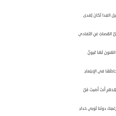
بِلَ الفِدا لَكانَ يُفدى
َلَّ المُصابُ عَنِ التَفادي
َ المُنونَ لَها عُيونٌ
لِحاظَها في الإِبتِعادِ
لدَهرِ أَنتَ أَصَبتَ فَلْ
غمِكَ دونَنا ثَوبي حَدادِ