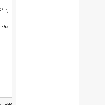
إِذا قَد
فَقَد ع
شارك المق