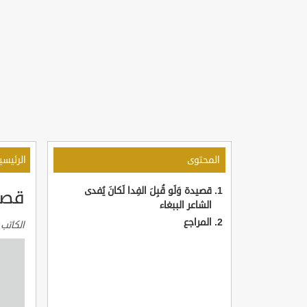
المحتوى
الرئيسي
قصيدة وَلَو قُبِلَ الفِدا لَكانَ يُفدى
قصيد
الشاعر الببغاء
المراجع
الكاتب