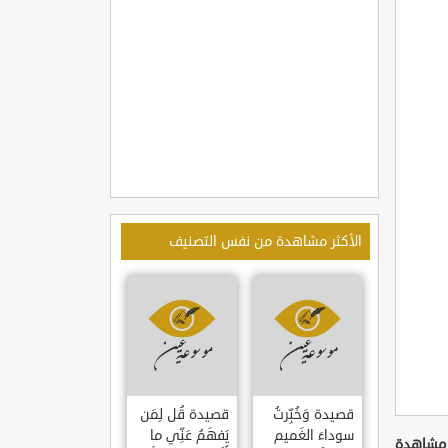
الأكثر مشاهدة من نفس التصنيف
قصيدة وَخُبِّرتُ
قصيدة قُل لِمَن
سوداءَ الغَميم
يَفهَمُ عَنِّي ما