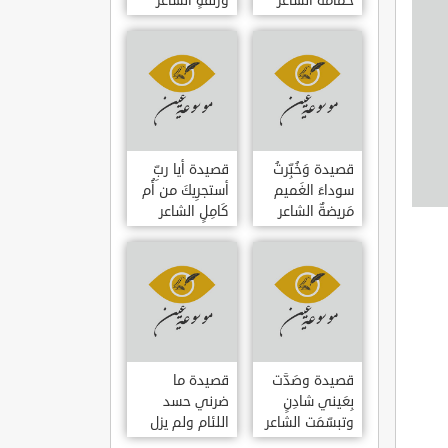
حمامَةٌ الشاعر
وزلفةٍ الشاعر
العوام بن عقبة
العوام بن عقبة
قصيدة وَخُبِّرتُ
قصيدة أيا ربِّ
سوداءَ الغَميم
أستجرِيكَ من أُم
مَريضةٌ الشاعر
كَامِلٍ الشاعر
العوام بن عقبة
العوام بن عقبة
قصيدة وصَدَّت
قصيدة ما
بِعَيني شادِنٍ
ضرني حسد
وتبسّمَت الشاعر
اللئام ولم يزل
العوام بن عقبة
الشاعر عمارة بن