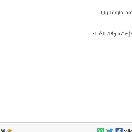
َّمَت خاتِمَةَ الرَزايا
َرَّضتَ سوقَكَ لِلكَسادِ
80 مشاهدة
الة: