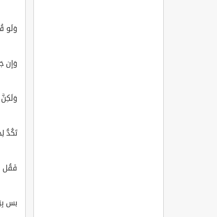
وَلَو قُ
وَإِن ج
وَلَكِنّ
تَكُدُّ 
فَقُل لِ
بس بِرَ