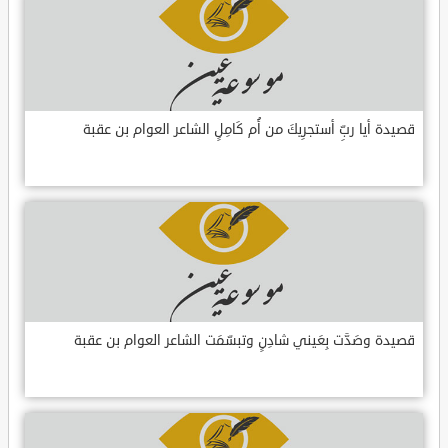
قصيدة أيا ربِّ أستجرِيكَ من أُم كَامِلٍ الشاعر العوام بن عقبة
قصيدة وصَدَّت بِعَيني شادِنٍ وتبسّمَت الشاعر العوام بن عقبة