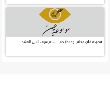
قصيدة قلبٌ معنّى ومدمعٌ صب الشاعر سيف الدين المشد