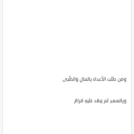
وَمَن طَلَبَ الأَعداءَ بِالمالِ وَالظُبى
وَبِالسَعدِ لَم يَبعُد عَلَيهِ مُرامُ