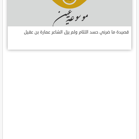
قصيدة ما ضرني حسد اللئام ولم يزل الشاعر عمارة بن عقيل