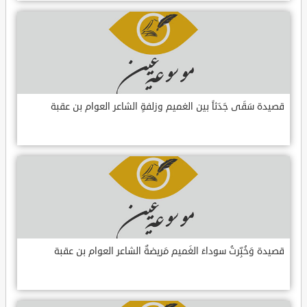
قصيدة سَقَى جَدَثاً بين الغميم وزلفةٍ الشاعر العوام بن عقبة
قصيدة وَخُبِّرتُ سوداءَ الغَميم مَريضةٌ الشاعر العوام بن عقبة