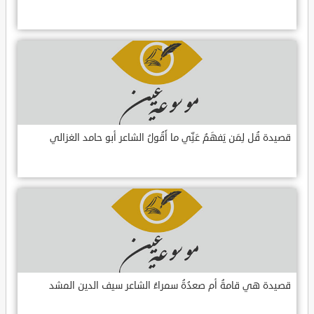
قصيدة قُل لِمَن يَفهَمُ عَنِّي ما أَقُولُ الشاعر أبو حامد الغزالي
قصيدة هي قامةُ أم صعدُةُ سمراءُ الشاعر سيف الدين المشد