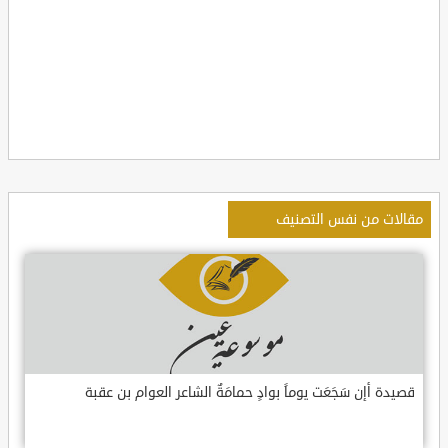
مقالات من نفس التصنيف
قصيدة أإن سَجَعَت يوماً بوادٍ حمامَةٌ الشاعر العوام بن عقبة