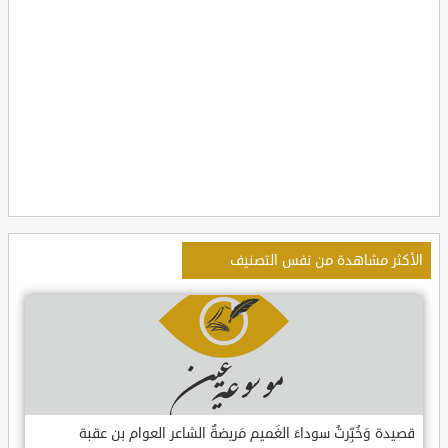
الأكثر مشاهدة من نفس التصنيف
قصيدة وَخُبِّرتُ سوداءَ الغَميم مَريضةٌ الشاعر العوام بن عقبة