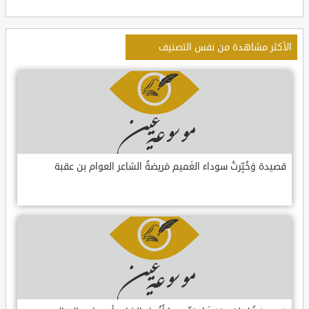
الأكثر مشاهدة من نفس التصنيف
قصيدة وَخُبِّرتُ سوداءَ الغَميم مَريضةٌ الشاعر العوام بن عقبة