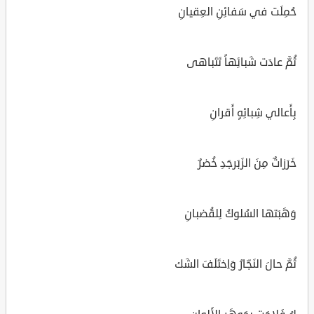
حُمِلَت في سَفائِنِ العِقيانِ
ثُمَّ عادَت شَبائِهاً تَتَباهى
بِأَعالي شِبائِهٍ أَقرانِ
خَرَزاتٌ مِنَ الزَبَرجَدِ خُضرٌ
وَهَبَتها السُلوكُ لِلقُضبانِ
ثُمَّ حالَ النَجّارُ وَاِختَلَفَ الشَك