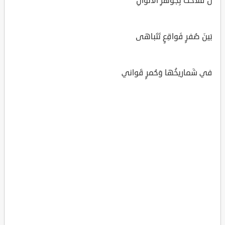
لُ فَلاحَت بِجَوهَرِ الأَلوانِ
بَينَ صُفرٍ فَواقِعٍ تَتَباهى
في شَماريخُها وَحُمرٍ قَواني