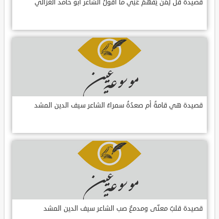
قصيدة قُل لِمَن يَفهَمُ عَنِّي ما أَقُولُ الشاعر أبو حامد الغزالي
قصيدة هي قامةُ أم صعدُةُ سمراءُ الشاعر سيف الدين المشد
قصيدة قلبٌ معنّى ومدمعٌ صب الشاعر سيف الدين المشد