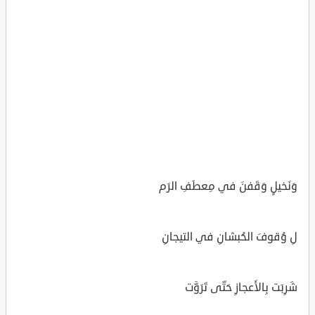
وَنَخيلٍ وَقَفنَ في مِعطَفِ الرَم
لِ وُقوفَ الحُبشانِ في التيجانِ
شَرِبَت بِالأَعجازِ حَتّى تَرَوَّت