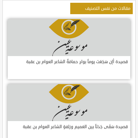
مقالات من نفس التصنيف
قصيدة أإن سَجَعَت يوماً بوادٍ حمامَةٌ الشاعر العوام بن عقبة
قصيدة سَقَى جَدَثاً بين الغميم وزلفةٍ الشاعر العوام بن عقبة