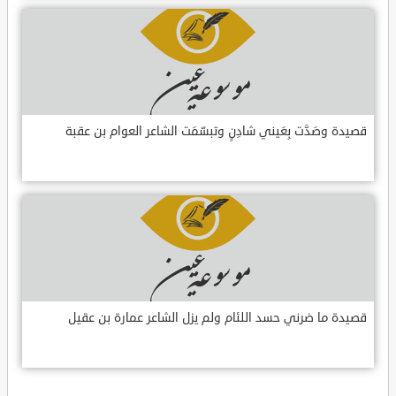
قصيدة وصَدَّت بِعَيني شادِنٍ وتبسّمَت الشاعر العوام بن عقبة
قصيدة ما ضرني حسد اللئام ولم يزل الشاعر عمارة بن عقيل