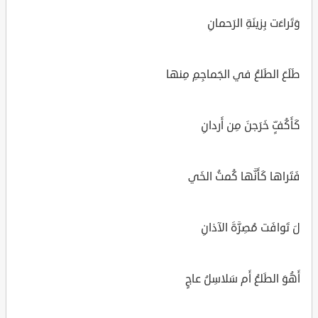
وَتَراءَت بِزينَةِ الرَحمانِ
طَلَعَ الطَلعُ في الجَماجِمِ مِنها
كَأَكُفٍّ خَرَجنَ مِن أَردانِ
فَتَراها كَأَنَّها كُمتُ الخَي
لَ تَوافَت مُصِرَّةَ الآذانِ
أَهُوَ الطَلعُ أَم سَلاسِلُ عاجٍ