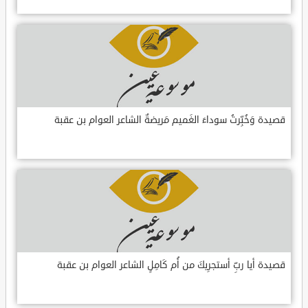
قصيدة وَخُبِّرتُ سوداءَ الغَميم مَريضةٌ الشاعر العوام بن عقبة
قصيدة أيا ربِّ أستجرِيكَ من أُم كَامِلٍ الشاعر العوام بن عقبة