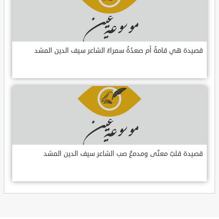
قصيدة هي قامةُ أم صعدُةُ سمراءُ الشاعر سيف الدين المشد
قصيدة قلبٌ معنّى ومدمعٌ صب الشاعر سيف الدين المشد