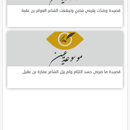
قصيدة وصَدَّت بِعَيني شادِنٍ وتبسّمَت الشاعر العوام بن عقبة
قصيدة ما ضرني حسد اللئام ولم يزل الشاعر عمارة بن عقيل