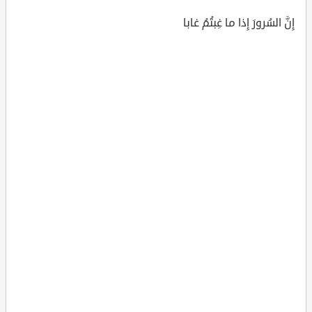
إِنَّ السُرورَ إِذا ما غِبتُمُ غابا