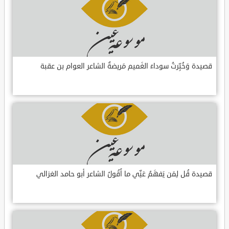
قصيدة وَخُبِّرتُ سوداءَ الغَميم مَريضةٌ الشاعر العوام بن عقبة
قصيدة قُل لِمَن يَفهَمُ عَنِّي ما أَقُولُ الشاعر أبو حامد الغزالي