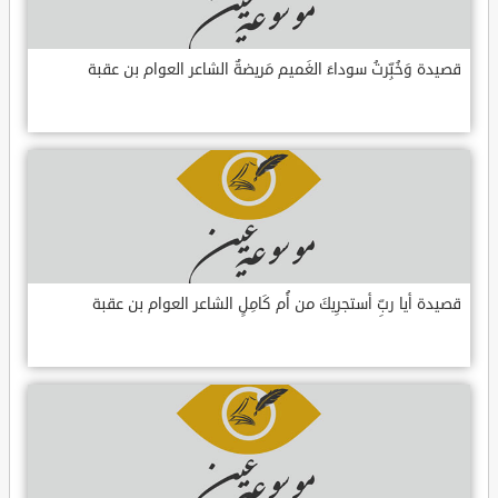
قصيدة وَخُبِّرتُ سوداءَ الغَميم مَريضةٌ الشاعر العوام بن عقبة
قصيدة أيا ربِّ أستجرِيكَ من أُم كَامِلٍ الشاعر العوام بن عقبة