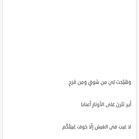
وَهَيَّجَت لِيَ مِن شَوقٍ وَمِن فَرَحٍ
أَيدٍ نَثَرنَ عَلى الأَوتارِ أَعنابا
لا عَيبَ في العَيشِ إِلّا خَوفَ غَيبَتُكُم