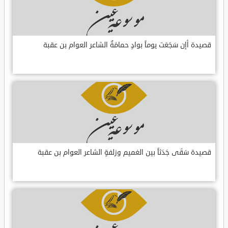
قصيدة أإن سَجَعَت يوماً بوادٍ حمامَةٌ الشاعر العوام بن عقبة
قصيدة سَقَى جَدَثاً بين الغميم وزلفةٍ الشاعر العوام بن عقبة