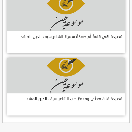
قصيدة هي قامةُ أم صعدُةُ سمراءُ الشاعر سيف الدين المشد
قصيدة قلبٌ معنّى ومدمعٌ صب الشاعر سيف الدين المشد