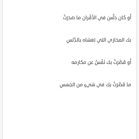
أَو كان دَلَّسَ في الأَقْران ما صَدَرَتْ
بك المخازي التي تغشاه بالدَّنَسِ
أَو قَصَّرَتْ بك نَفْسٌ عن مكارمه
ما قَصَّرَتْ بك في شيءٍ من الخِسَسِ