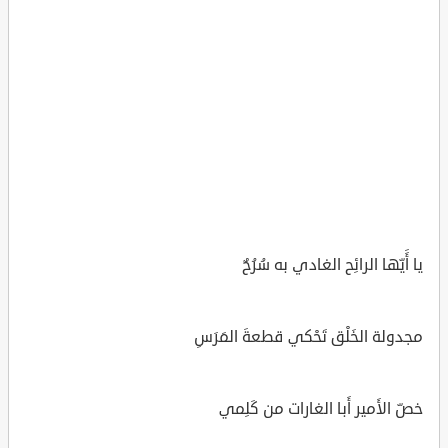
يا أََيّها الرائِح الغادي به سُرُحٌ
مجدولة الخَلْق تَحْكي قطعةَ المَرَسِ
خصّ الأَمير أَبا الغارات من كَلِمي