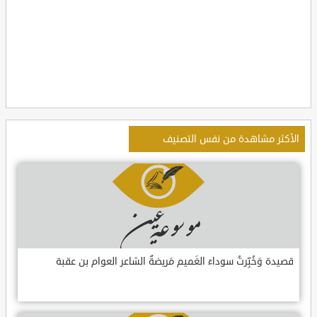
الأكثر مشاهدة من نفس التصنيف
قصيدة وَخُبِّرتُ سوداءَ الغَميم مَريضةٌ الشاعر العوام بن عقبة