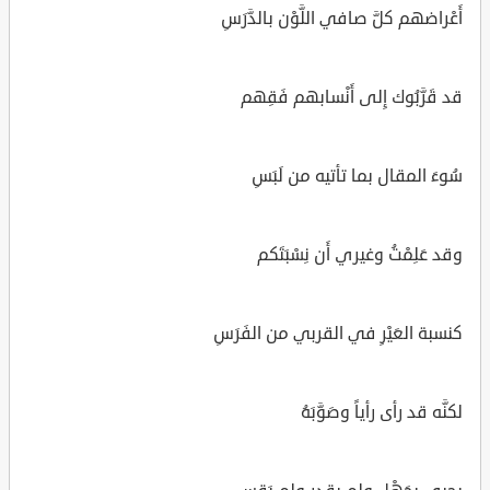
أَعْراضهم كلَّ صافي اللَّوْن بالدَّرَسِ
قد قَرَّبُوك إِلى أَنْسابهم فَقِهم
سُوءَ المقال بما تأتيه من لَبَسِ
وقد عَلِمْتُ وغيري أَن نِسْبَتَكم
كنسبة العَيْرِ في القربي من الفَرَسِ
لكنَّه قد رأى رأياً وصَوَّبَهُ