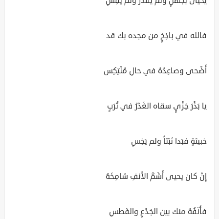
يحيى بجَهْلٍ ولم يقدر ولم يَقِسِ
فالله في باذِخٍ من مجده بك قد
أَضْحى وصاعِدُهُ في حالِ مُنْتِكِس
يا بَذْرَ خِزْيٍ سقاه الغَدْرُ في تُرَبٍ
خبيثةٍ فبَدا نَبْتاً ولم يَخِسِ
إِنْ كان يحيى أَشَمَّ الأَنفِ شامِخَهُ
فأَنْفُهُ منك بين الجَدْعِ والفَطسِ