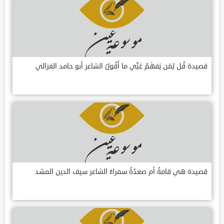
قصيدة قُل لِمَن يَفهَمُ عَنِّي ما أَقُولُ الشاعر أبو حامد الغزالي
قصيدة هي قامةُ أم صعدُةُ سمراءُ الشاعر سيف الدين المشد