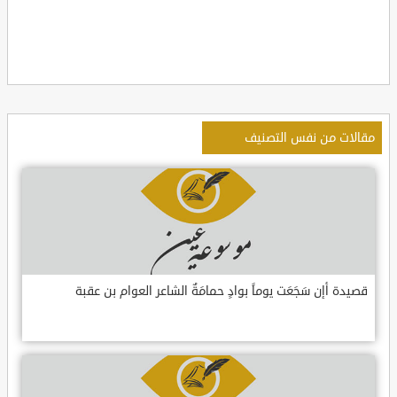
مقالات من نفس التصنيف
قصيدة أإن سَجَعَت يوماً بوادٍ حمامَةٌ الشاعر العوام بن عقبة