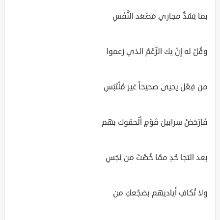
بما يَسُدُّ مجاري مَصْعَد النَّفَسِ
وقُلْ له إِنْ يك الزَّعْمُ الذي زعموا
من فِعْل يحيى صحيحاً غير مُلْتَبَسِ
فَارْحَضْ سرابيلَ قَوْمٍ أَلْحقوك بهم
بعد التجا حُدِ ممّا خُضْتَ من نَجَسِ
ولا تُكافِ أَياديهم بضجْعكِ من