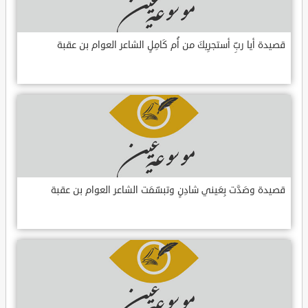
قصيدة أيا ربِّ أستجرِيكَ من أُم كَامِلٍ الشاعر العوام بن عقبة
قصيدة وصَدَّت بِعَيني شادِنٍ وتبسّمَت الشاعر العوام بن عقبة