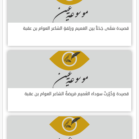
قصيدة سَقَى جَدَثاً بين الغميم وزلفةٍ الشاعر العوام بن عقبة
قصيدة وَخُبِّرتُ سوداءَ الغَميم مَريضةٌ الشاعر العوام بن عقبة