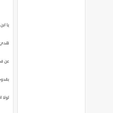
يا ابن 
هديَ ا
عن فض
بقدومه
لولا ا