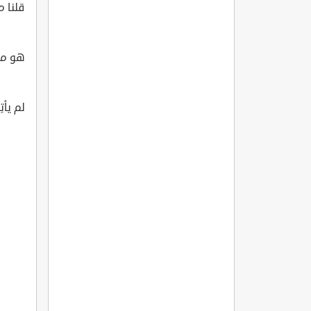
قلنا م
هو مثل
لم يأتِ