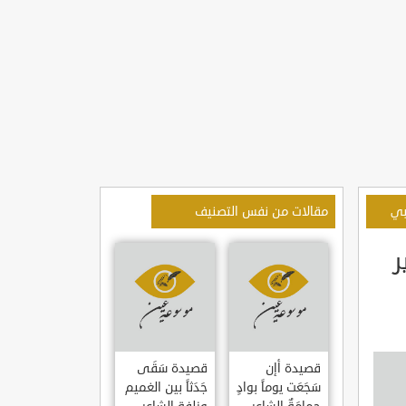
بي
مقالات من نفس التصنيف
ر
قصيدة أإن
قصيدة سَقَى
سَجَعَت يوماً بوادٍ
جَدَثاً بين الغميم