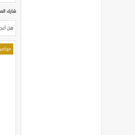
شارك المق
هل أعجب
مواضي