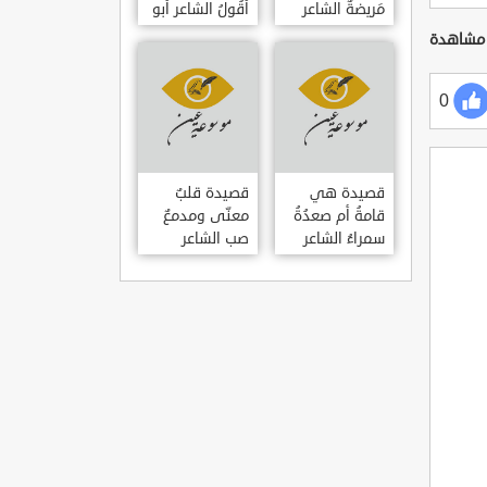
مَريضةٌ الشاعر
أَقُولُ الشاعر أبو
العوام بن عقبة
حامد الغزالي
0
قصيدة هي
قصيدة قلبٌ
قامةُ أم صعدُةُ
معنّى ومدمعٌ
سمراءُ الشاعر
صب الشاعر
سيف الدين
سيف الدين
المشد
المشد