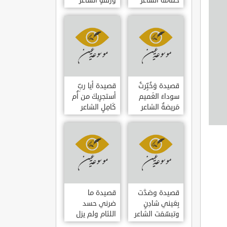
حمامَةٌ الشاعر
وزلفةٍ الشاعر
العوام بن عقبة
العوام بن عقبة
قصيدة وَخُبِّرتُ
قصيدة أيا ربِّ
سوداءَ الغَميم
أستجرِيكَ من أُم
مَريضةٌ الشاعر
كَامِلٍ الشاعر
العوام بن عقبة
العوام بن عقبة
قصيدة وصَدَّت
قصيدة ما
بِعَيني شادِنٍ
ضرني حسد
وتبسّمَت الشاعر
اللئام ولم يزل
العوام بن عقبة
الشاعر عمارة بن