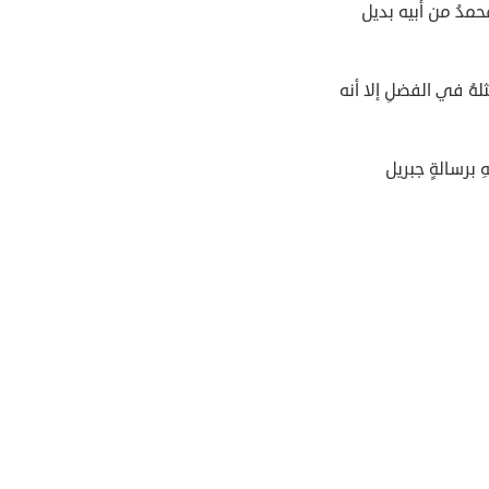
حمدُ من أبيه بديل
هُ في الفضلِ إلا أنه
هِ برسالةٍ جبريل