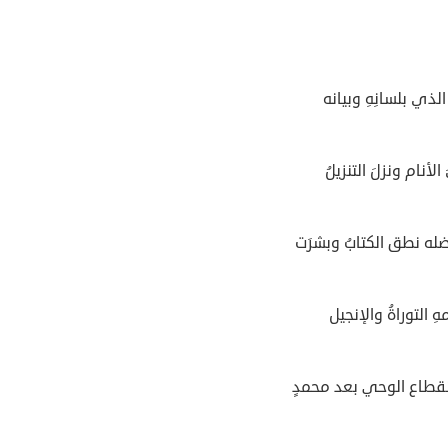
الذي بلسانِهِ وبيانه
لأنام ونزلَ التنزيلُ
له نطق الكتابُ وبشرَت
ِ التوراةُ والإنجيل
نقطاع الوحي بعد محمدٍ