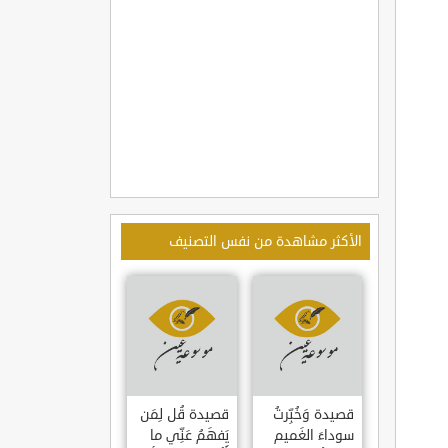
الأكثر مشاهدة من نفس التصنيف
قصيدة وَخُبِّرتُ
قصيدة قُل لِمَن
سوداءَ الغَميم
يَفهَمُ عَنِّي ما