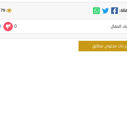
79 مشاهدة
الة:
0
ك المقال
ع ذات محتوي مطابق