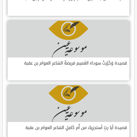
قصيدة وَخُبِّرتُ سوداءَ الغَميم مَريضةٌ الشاعر العوام بن عقبة
قصيدة أيا ربِّ أستجرِيكَ من أُم كَامِلٍ الشاعر العوام بن عقبة