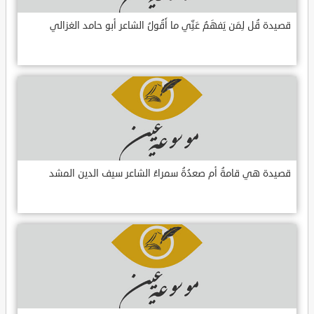
قصيدة قُل لِمَن يَفهَمُ عَنِّي ما أَقُولُ الشاعر أبو حامد الغزالي
قصيدة هي قامةُ أم صعدُةُ سمراءُ الشاعر سيف الدين المشد