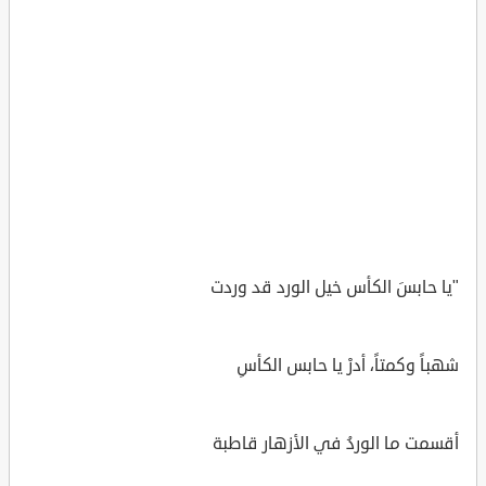
"يا حابسَ الكأس خيل الورد قد وردت
شهباً وكمتاً، أدرْ يا حابس الكأسِ
أقسمت ما الوردُ في الأزهار قاطبة