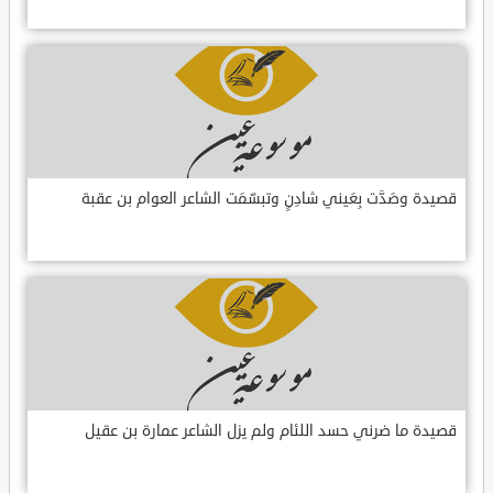
قصيدة وصَدَّت بِعَيني شادِنٍ وتبسّمَت الشاعر العوام بن عقبة
قصيدة ما ضرني حسد اللئام ولم يزل الشاعر عمارة بن عقيل