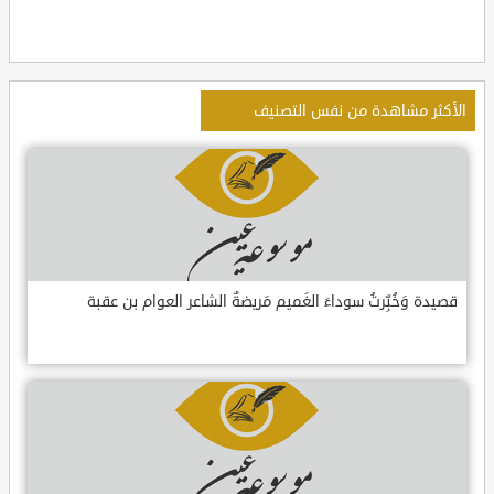
الأكثر مشاهدة من نفس التصنيف
قصيدة وَخُبِّرتُ سوداءَ الغَميم مَريضةٌ الشاعر العوام بن عقبة