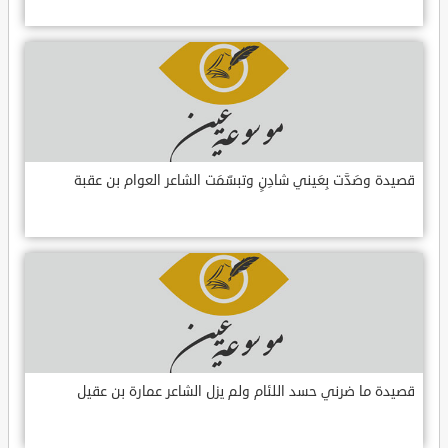
قصيدة وصَدَّت بِعَيني شادِنٍ وتبسّمَت الشاعر العوام بن عقبة
قصيدة ما ضرني حسد اللئام ولم يزل الشاعر عمارة بن عقيل