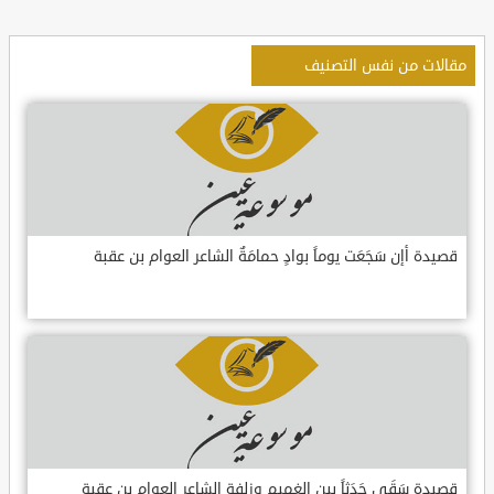
مقالات من نفس التصنيف
قصيدة أإن سَجَعَت يوماً بوادٍ حمامَةٌ الشاعر العوام بن عقبة
قصيدة سَقَى جَدَثاً بين الغميم وزلفةٍ الشاعر العوام بن عقبة