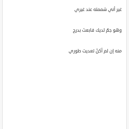
غير أني شممته عند غيري
وهو جمٌ لديك فابعث بدرج
منه إن لم أكنْ تعديت طوري