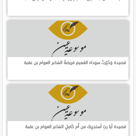
قصيدة وَخُبِّرتُ سوداءَ الغَميم مَريضةٌ الشاعر العوام بن عقبة
قصيدة أيا ربِّ أستجرِيكَ من أُم كَامِلٍ الشاعر العوام بن عقبة