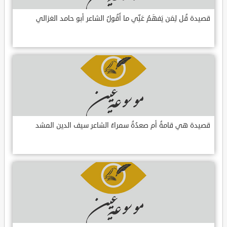
قصيدة قُل لِمَن يَفهَمُ عَنِّي ما أَقُولُ الشاعر أبو حامد الغزالي
قصيدة هي قامةُ أم صعدُةُ سمراءُ الشاعر سيف الدين المشد