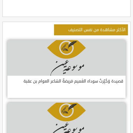
الأكثر مشاهدة من نفس التصنيف
قصيدة وَخُبِّرتُ سوداءَ الغَميم مَريضةٌ الشاعر العوام بن عقبة