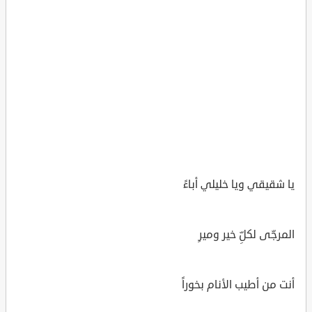
يا شقيقي ويا خليلي أباءً
المرجّى لكلِّ خير وميرِ
أنت من أطيب الأنام بخوراً