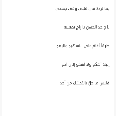
بما ترددَ في قلبي وفي جسدي
يا واحدَ الحسنِ يا رامٍ بمقلتهِ
طرفاً أغامَ على التسهيدِ والرمدِ
إليكَ أشكو ولا أشكو إلى أحدٍ
فليسَ ما حلَّ بالأحشاءِ من أحدِ