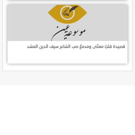
قصيدة قلبٌ معنّى ومدمعٌ صب الشاعر سيف الدين المشد