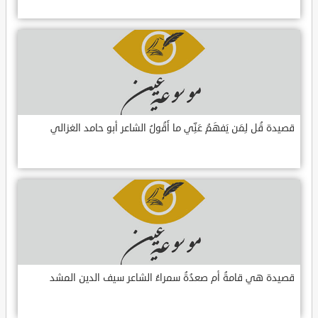
قصيدة قُل لِمَن يَفهَمُ عَنِّي ما أَقُولُ الشاعر أبو حامد الغزالي
قصيدة هي قامةُ أم صعدُةُ سمراءُ الشاعر سيف الدين المشد