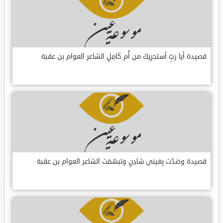
قصيدة أيا ربِّ أستجرِيكَ من أُم كَامِلٍ الشاعر العوام بن عقبة
قصيدة وصَدَّت بِعَيني شادِنٍ وتبسّمَت الشاعر العوام بن عقبة