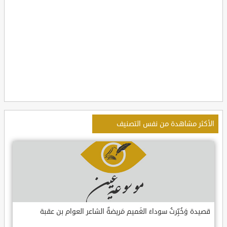
الأكثر مشاهدة من نفس التصنيف
قصيدة وَخُبِّرتُ سوداءَ الغَميم مَريضةٌ الشاعر العوام بن عقبة