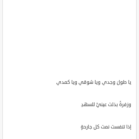
يا طولَ وجدي ويا شوقي ويا كمدي
وزفرةً بذلت عينيَّ للسهدِ
إذا تنفست نمت كل جارحةٍ