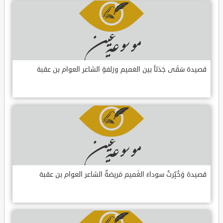
قصيدة سَقَى جَدَثاً بين الغميم وزلفةٍ الشاعر العوام بن عقبة
قصيدة وَخُبِّرتُ سوداءَ الغَميم مَريضةٌ الشاعر العوام بن عقبة