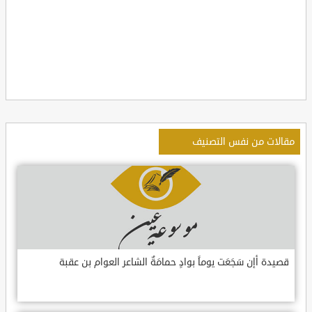
مقالات من نفس التصنيف
قصيدة أإن سَجَعَت يوماً بوادٍ حمامَةٌ الشاعر العوام بن عقبة