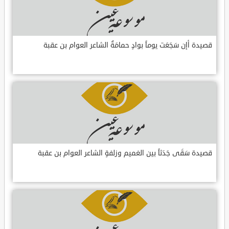
قصيدة أإن سَجَعَت يوماً بوادٍ حمامَةٌ الشاعر العوام بن عقبة
قصيدة سَقَى جَدَثاً بين الغميم وزلفةٍ الشاعر العوام بن عقبة