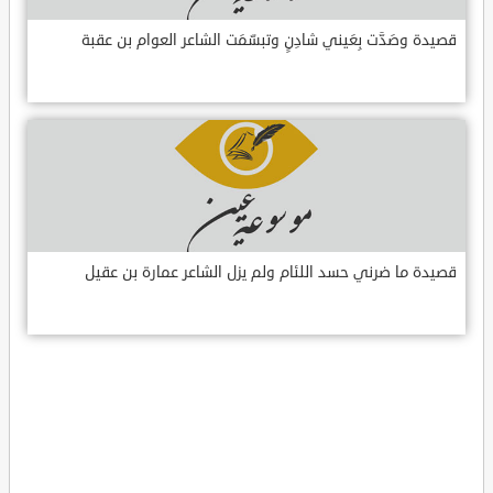
قصيدة وصَدَّت بِعَيني شادِنٍ وتبسّمَت الشاعر العوام بن عقبة
قصيدة ما ضرني حسد اللئام ولم يزل الشاعر عمارة بن عقيل