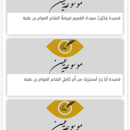
قصيدة وَخُبِّرتُ سوداءَ الغَميم مَريضةٌ الشاعر العوام بن عقبة
قصيدة أيا ربِّ أستجرِيكَ من أُم كَامِلٍ الشاعر العوام بن عقبة