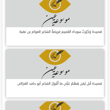
قصيدة وَخُبِّرتُ سوداءَ الغَميم مَريضةٌ الشاعر العوام بن عقبة
قصيدة قُل لِمَن يَفهَمُ عَنِّي ما أَقُولُ الشاعر أبو حامد الغزالي