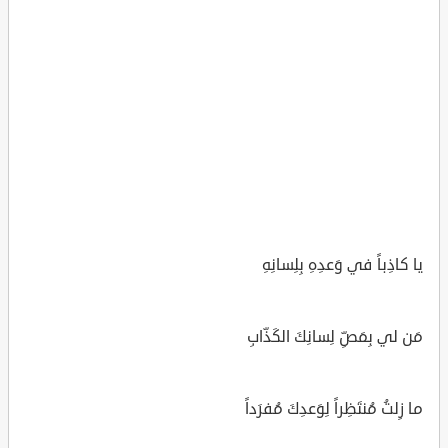
يا كاذِباً في وَعدِهِ بِلِسانِهِ
مَن لي بِمَصِّ لِسانِكَ الكَذّابِ
ما زِلتُ مُنتَظِراً لِوَعدِكَ مُفرَداً