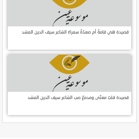
قصيدة هي قامةُ أم صعدُةُ سمراءُ الشاعر سيف الدين المشد
قصيدة قلبٌ معنّى ومدمعٌ صب الشاعر سيف الدين المشد