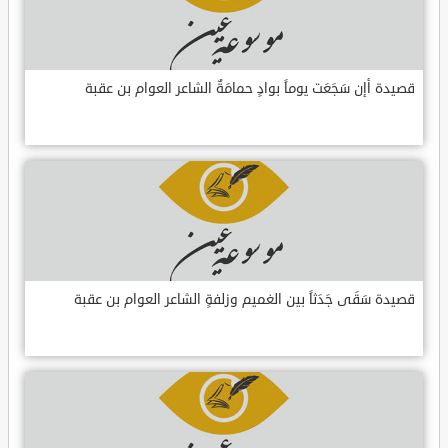
قصيدة أإن سَجَعَت يوماً بوادٍ حمامَةٌ الشاعر العوام بن عقبة
قصيدة سَقَى جَدَثاً بين الغميم وزلفةٍ الشاعر العوام بن عقبة