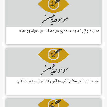
قصيدة وَخُبِّرتُ سوداءَ الغَميم مَريضةٌ الشاعر العوام بن عقبة
قصيدة قُل لِمَن يَفهَمُ عَنِّي ما أَقُولُ الشاعر أبو حامد الغزالي