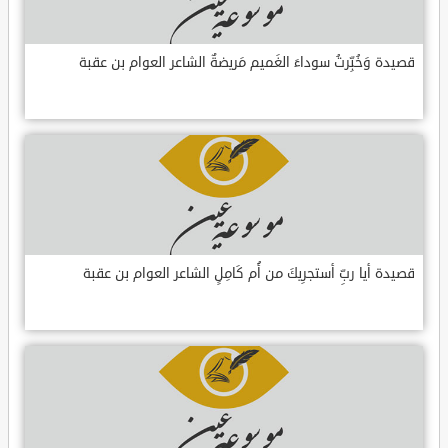
قصيدة وَخُبِّرتُ سوداءَ الغَميم مَريضةٌ الشاعر العوام بن عقبة
قصيدة أيا ربِّ أستجرِيكَ من أُم كَامِلٍ الشاعر العوام بن عقبة