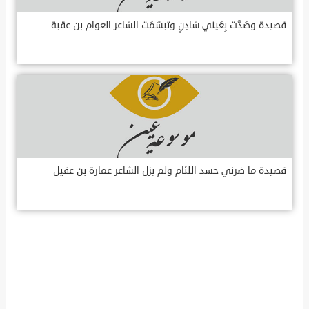
قصيدة وصَدَّت بِعَيني شادِنٍ وتبسّمَت الشاعر العوام بن عقبة
قصيدة ما ضرني حسد اللئام ولم يزل الشاعر عمارة بن عقيل