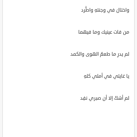
واختالَ في وجنتهِ واطَّرد
من فات عينيك وما فيهما
لم يدرِ ما طعمُ الهوى والكمد
يا غايتي في أملي كلهِ
لم أشكُ إلا أن صبري نفِد