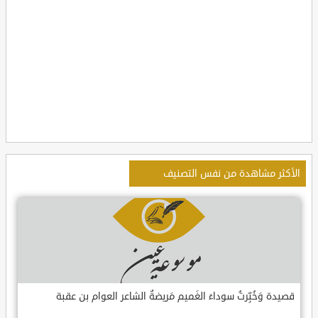
الأكثر مشاهدة من نفس التصنيف
قصيدة وَخُبِّرتُ سوداءَ الغَميم مَريضةٌ الشاعر العوام بن عقبة