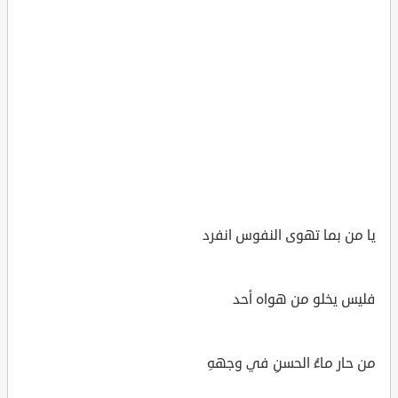
يا من بما تهوى النفوس انفرد
فليس يخلو من هواه أحد
من حار ماءُ الحسنِ في وجههِ