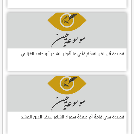
قصيدة قُل لِمَن يَفهَمُ عَنِّي ما أَقُولُ الشاعر أبو حامد الغزالي
قصيدة هي قامةُ أم صعدُةُ سمراءُ الشاعر سيف الدين المشد