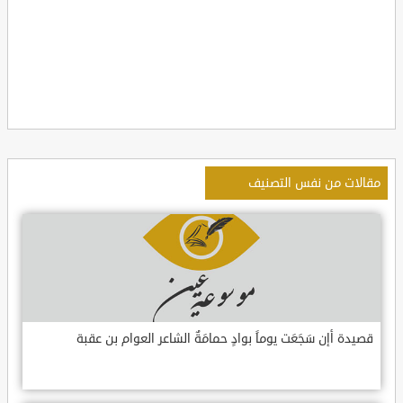
مقالات من نفس التصنيف
قصيدة أإن سَجَعَت يوماً بوادٍ حمامَةٌ الشاعر العوام بن عقبة