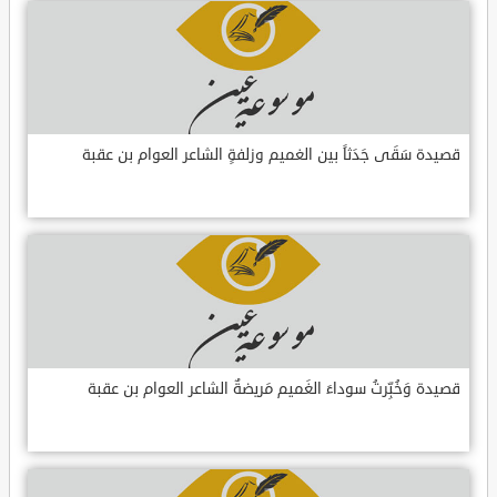
قصيدة سَقَى جَدَثاً بين الغميم وزلفةٍ الشاعر العوام بن عقبة
قصيدة وَخُبِّرتُ سوداءَ الغَميم مَريضةٌ الشاعر العوام بن عقبة