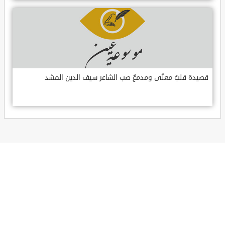
قصيدة قلبٌ معنّى ومدمعٌ صب الشاعر سيف الدين المشد