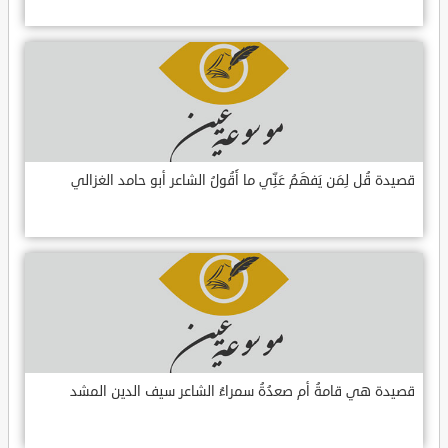
قصيدة قُل لِمَن يَفهَمُ عَنِّي ما أَقُولُ الشاعر أبو حامد الغزالي
قصيدة هي قامةُ أم صعدُةُ سمراءُ الشاعر سيف الدين المشد