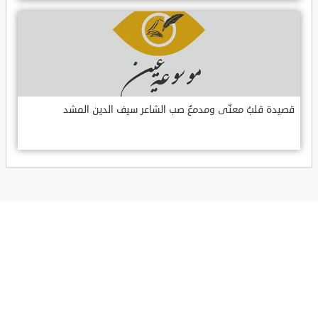
قصيدة قلبٌ معنّى ومدمعٌ صب الشاعر سيف الدين المشد