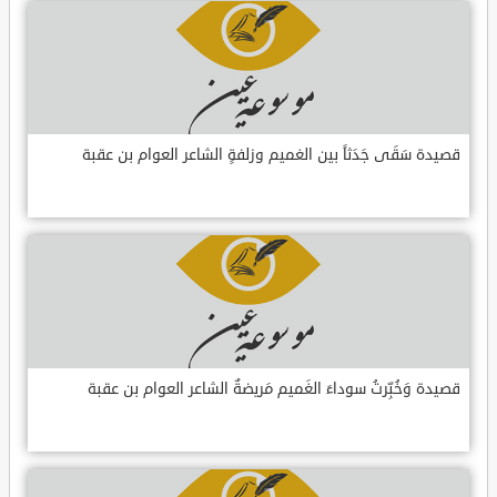
قصيدة سَقَى جَدَثاً بين الغميم وزلفةٍ الشاعر العوام بن عقبة
قصيدة وَخُبِّرتُ سوداءَ الغَميم مَريضةٌ الشاعر العوام بن عقبة