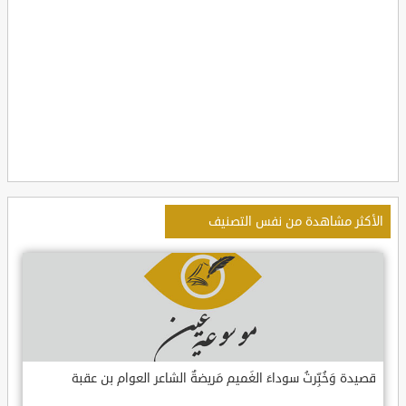
الأكثر مشاهدة من نفس التصنيف
قصيدة وَخُبِّرتُ سوداءَ الغَميم مَريضةٌ الشاعر العوام بن عقبة