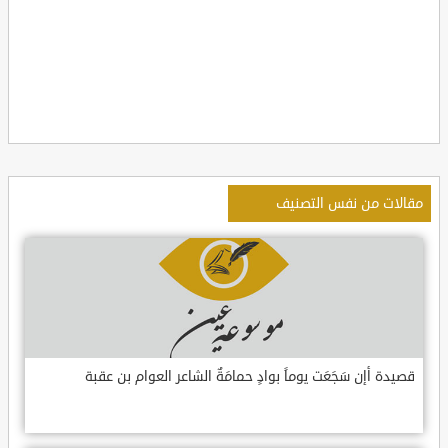
مقالات من نفس التصنيف
قصيدة أإن سَجَعَت يوماً بوادٍ حمامَةٌ الشاعر العوام بن عقبة