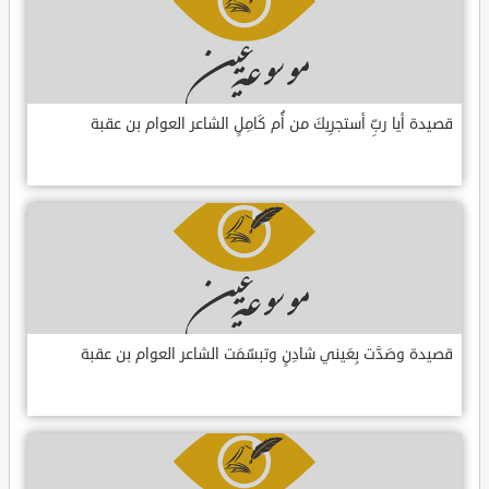
قصيدة أيا ربِّ أستجرِيكَ من أُم كَامِلٍ الشاعر العوام بن عقبة
قصيدة وصَدَّت بِعَيني شادِنٍ وتبسّمَت الشاعر العوام بن عقبة