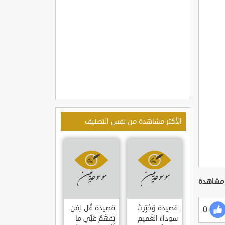
الأكثر مشاهدة من نفس التصنيف
قصيدة وَخُبِّرتُ
قصيدة قُل لِمَن
0
سوداءَ الغَميم
يَفهَمُ عَنِّي ما