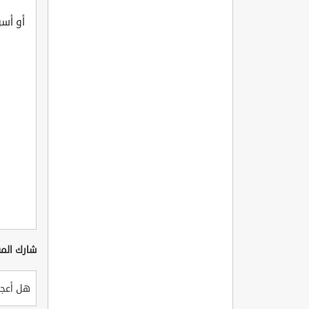
أو أسو
شارك المق
هل أعجب