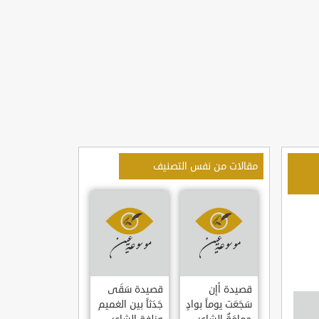
مقالات من نفس التصنيف
قصيدة أإن
قصيدة سَقَى
سَجَعَت يوماً بوادٍ
جَدَثاً بين الغميم