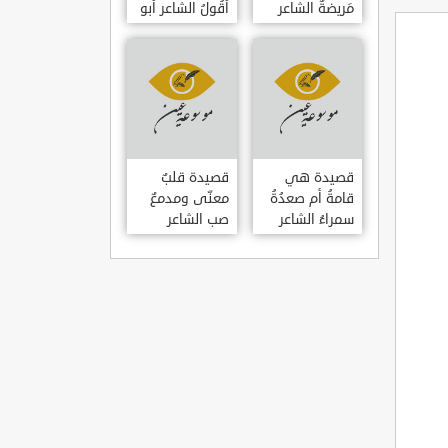
مَريضةٌ الشاعر
أَقُولُ الشاعر أبو
العوام بن عقبة
حامد الغزالي
قصيدة هي
قصيدة قلبٌ
قامةُ أم صعدُةُ
معنّى ومدمعٌ
سمراءُ الشاعر
صب الشاعر
سيف الدين
سيف الدين
المشد
المشد