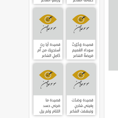
حمامَةٌ الشاعر
وزلفةٍ الشاعر
العوام بن عقبة
العوام بن عقبة
قصيدة وَخُبِّرتُ
قصيدة أيا ربِّ
سوداءَ الغَميم
أستجرِيكَ من أُم
مَريضةٌ الشاعر
كَامِلٍ الشاعر
العوام بن عقبة
العوام بن عقبة
قصيدة وصَدَّت
قصيدة ما
بِعَيني شادِنٍ
ضرني حسد
وتبسّمَت الشاعر
اللئام ولم يزل
العوام بن عقبة
الشاعر عمارة بن