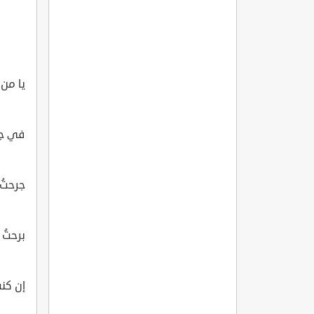
يا من 
في جس
جرحتُ
برحتُ
إن كنت