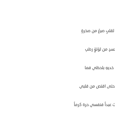
لقلبٍ صيغَ من صخرةٍ
دٍ من لؤلؤٍ رطبِ
 خديهِ بلحظي فما
 حتى اقتص من قلبي
 عبداً فنفسي حرة كرماً