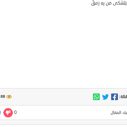
ا يَتَشَكى مَن بِهِ رَمقُ
88 مشاهدة
الة:
0
ك المقال