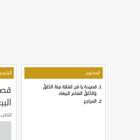
المحتوى
الرئيسي
قصيدة يا مَن تَشابَهَ مِنهُ الخَلقُ
قصيد
وَالخُلقُ الشاعر الببغاء
البب
المراجع
الكاتب