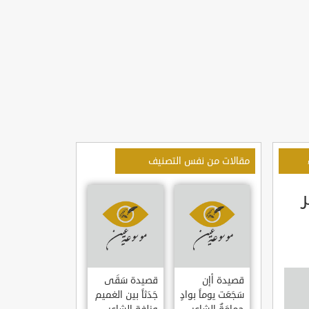
مقالات من نفس التصنيف
ر
قصيدة أإن
قصيدة سَقَى
سَجَعَت يوماً بوادٍ
جَدَثاً بين الغميم