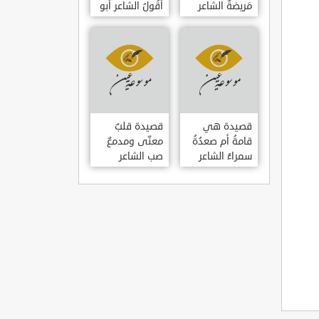
مَريضةٌ الشاعر
أَقُولُ الشاعر أبو
العوام بن عقبة
حامد الغزالي
قصيدة هي
قصيدة قلبٌ
قامةُ أم صعدُةُ
معنّى ومدمعٌ
سمراءُ الشاعر
صب الشاعر
سيف الدين
سيف الدين
المشد
المشد