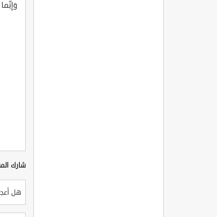
وَإِنِّم
شارك المق
هل أعجب