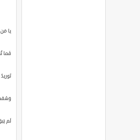
يا مَن ت
فَما تُس
تَوريدُ
وَسُقم
لَم يَب