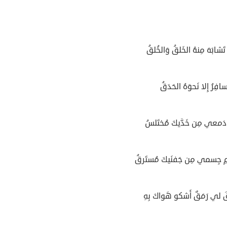
َشابَهَ مِنهُ الخَلقُ وَالخُلقُ
افِرُ إِلا نَحوَهُ الحَدَقُ
 دَمعي مِن خَدَّيكَ مُختَلسُ
ِ جِسمي مِن جَفنَيكَ مُستَرقُ
قَ لي رَمَقٌ أَشكو هَواكَ بِهِ