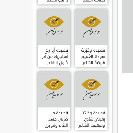
حمامَةٌ الشاعر
وزلفةٍ الشاعر
العوام بن عقبة
العوام بن عقبة
قصيدة وَخُبِّرتُ
قصيدة أيا ربِّ
سوداءَ الغَميم
أستجرِيكَ من أُم
مَريضةٌ الشاعر
كَامِلٍ الشاعر
العوام بن عقبة
العوام بن عقبة
قصيدة وصَدَّت
قصيدة ما
بِعَيني شادِنٍ
ضرني حسد
وتبسّمَت الشاعر
اللئام ولم يزل
العوام بن عقبة
الشاعر عمارة بن