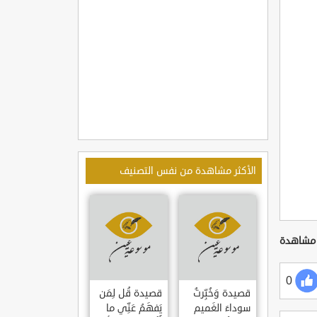
الأكثر مشاهدة من نفس التصنيف
0
قصيدة وَخُبِّرتُ
قصيدة قُل لِمَن
سوداءَ الغَميم
يَفهَمُ عَنِّي ما