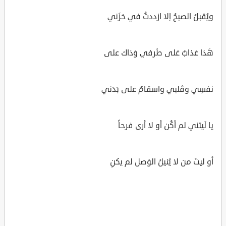
ويُقبلُ الصبحُ إلا ازددتُ في حَزَني
هَذا عَذابٌ عَلى طَرفي وَذاك على
نفسِي وقَلبي واسقامٌ على بَدَني
يا لَيتني لم أكُن أو لا أرى فرحاً
أو ليتَ من لا يُنيلُ الوَصل لم يكنِ