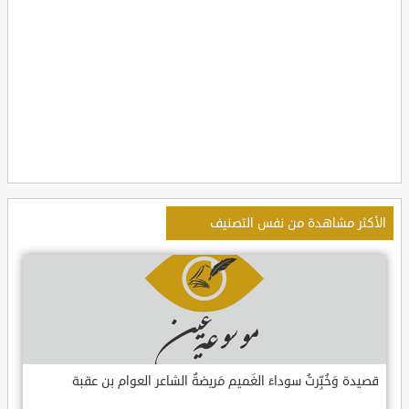
الأكثر مشاهدة من نفس التصنيف
قصيدة وَخُبِّرتُ سوداءَ الغَميم مَريضةٌ الشاعر العوام بن عقبة