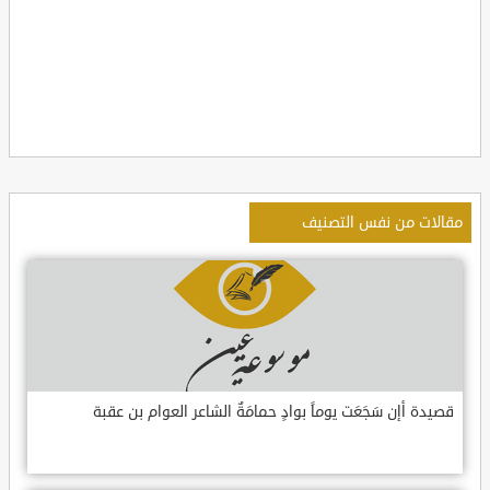
مقالات من نفس التصنيف
قصيدة أإن سَجَعَت يوماً بوادٍ حمامَةٌ الشاعر العوام بن عقبة