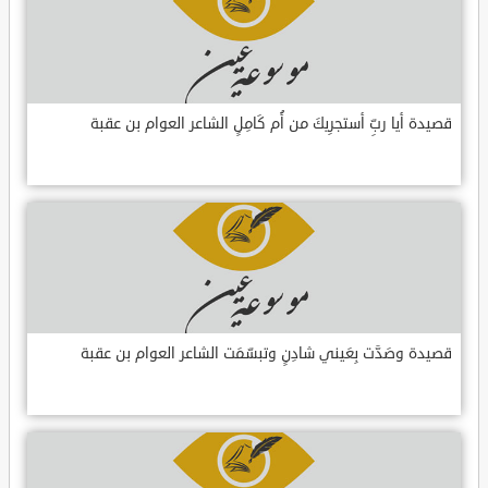
قصيدة أيا ربِّ أستجرِيكَ من أُم كَامِلٍ الشاعر العوام بن عقبة
قصيدة وصَدَّت بِعَيني شادِنٍ وتبسّمَت الشاعر العوام بن عقبة