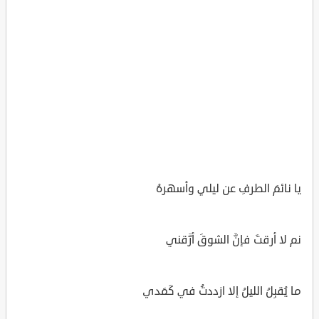
يا نائمَ الطرفِ عن ليلي وأسهرهُ
نم لا أرقتَ فإنَّ الشوقَ أرَّقني
ما يُقبِلُ الليلُ إلا ازددتُ في كَمَدي