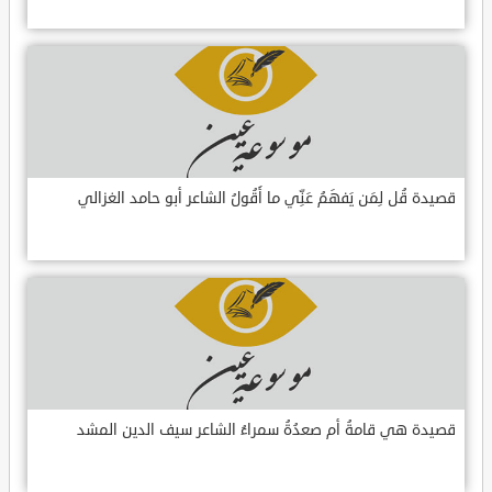
قصيدة قُل لِمَن يَفهَمُ عَنِّي ما أَقُولُ الشاعر أبو حامد الغزالي
قصيدة هي قامةُ أم صعدُةُ سمراءُ الشاعر سيف الدين المشد