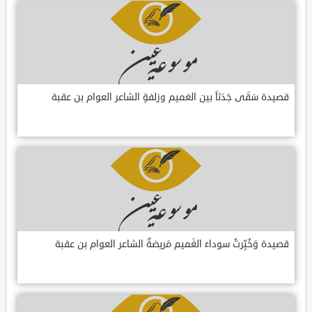
قصيدة سَقَى جَدَثاً بين الغميم وزلفةٍ الشاعر العوام بن عقبة
قصيدة وَخُبِّرتُ سوداءَ الغَميم مَريضةٌ الشاعر العوام بن عقبة