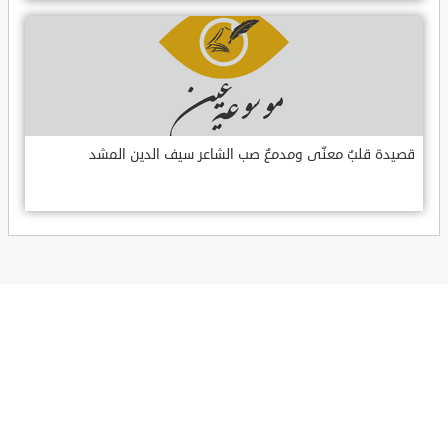
قصيدة قلبٌ معنّى ومدمعٌ صب الشاعر سيف الدين المشد