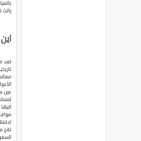
بالميا
زالت ه
اين
تعد م
تاريخي
معالم
الأعوا
عين بس
لمنطق
اليها 
مواقع
اجابته
تقع م
السعو