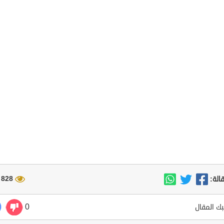
828 مشاهدة
الة:
0
ك المقال