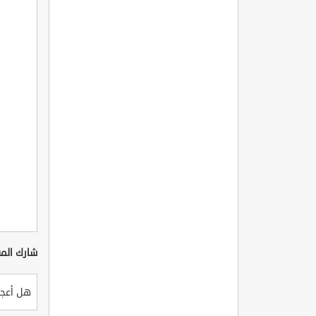
شارك المق
هل أعجب