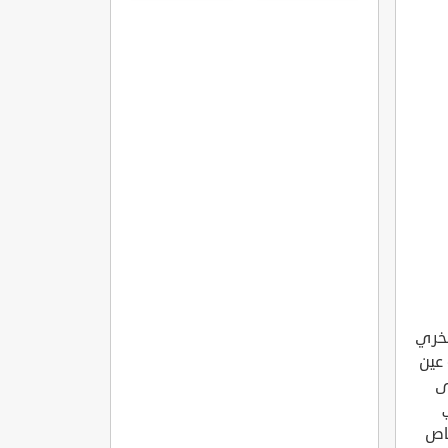
في السعودية
صخري
عين
ى
خاص