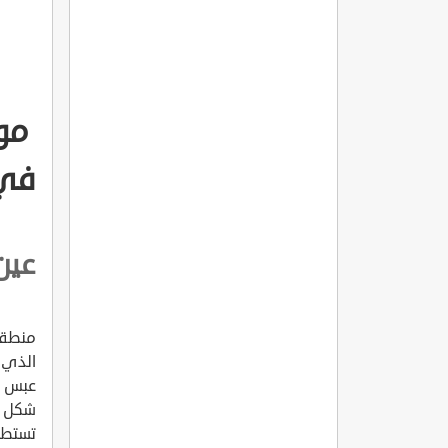
موق
في 
عين
منطقة
الذي 
عبس ب
شكل ه
تستطي