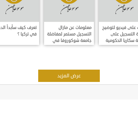
على فيديو لتوضيح
معلومات عن مازال
تعرف كيف سأبدأ الدر
 التسجيل على
التسجيل مستمر لمفاضلة
في تركيا ؟
 سكاريا الحكومية
جامعة شوكوروفا في
كيا
اضنة تركيا للطلاب العرب
والاجانب ?UKUROVA ?
NIVERSITESI
عرض المزيد