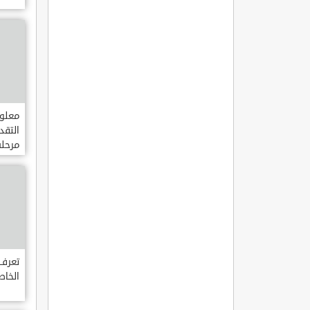
معلوم
التقد
مرحلة
كلية 
اسطن
تعرف 
الخا