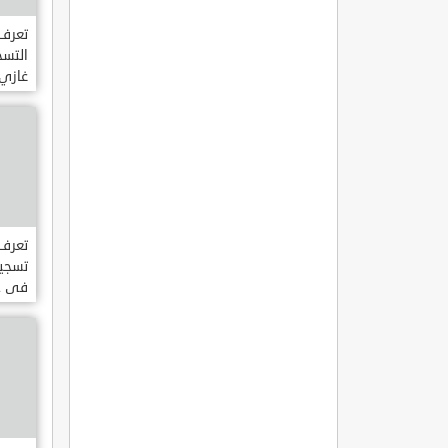
تعرف 
التس
غازي 
الثان
لبرام
الما
تعرف 
تسجيل
فى جامع