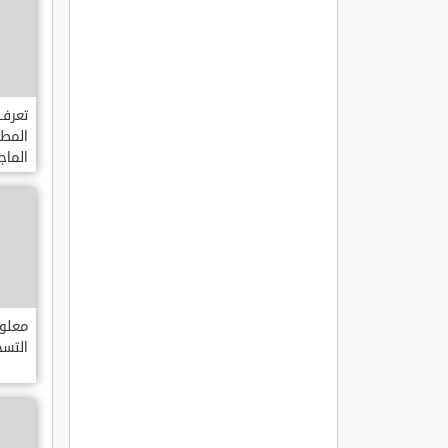
تعرف 
المطل
الماج
(اللي
معلو
التسج