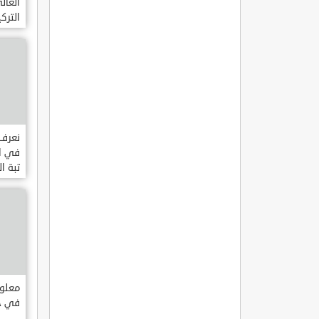
العال
الترك
نعرف 
في ا
تبة ا
معلوم
في جا