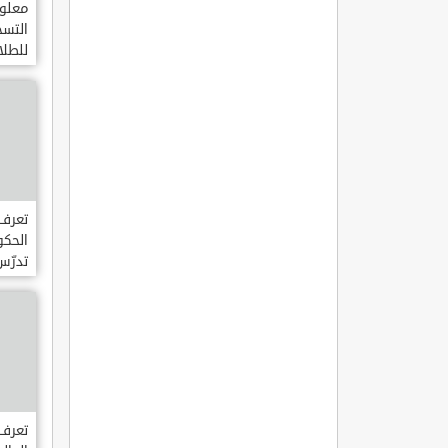
معلوم
التسج
للطلا
في ج
اضنة
تعرف 
الحكو
تدرّس
باللـغـ
تعرف 