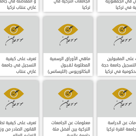
ي في الجمهورية
الجامعات التركية في
و المفاضلة في جامع
ية في تركيا
تركيا
غازي عنتاب تركيا
على المقبولين
ماهي الأوراق الرسمية
تعرف على كيفية
لتسجيل جامعة حجة
المطلوبة لـقـبـول
التسجيل في جامعة
لحكومية في تركيا
البكالوريوس (الليسانس)
غازي عنتاب
و الماجستير
ات عن الدراسة
معلومات عن الجامعات
تعرف على كيفية تط
معة انقرة تركيا
التركية بين أفضل مئة
القانون الصادر من وزا
جامعة عالمية...
التعليم العالي