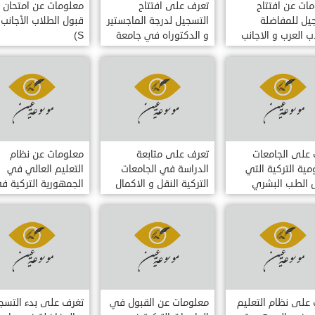
ات عن افتتاح
تعرف على افتتاح
معلومات عن امتحان
يل للمفاضلة
التسجيل لدرجة الماجستير
ب العرب و الاجانب
و الدكتوراه في جامعة
S)
امعة تشكوروفا
تشكوروفا اضنة
على الجامعات
تعرف على متابعة
معلومات عن نظام
مية التركية التي
الدراسة في الجامعات
التعليم العالي في
 الطـب البشري
التركية النقل و الاكمال
الجمهورية التركية ف
ة الانـجـليـزيـة
في نفس الاختصاص
تركيا
للطلبة السوريين
على نظام التعليم
معلومات عن القبول في
تغرف على بدء التسج