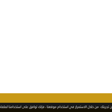
تجربتك. من خلال الاستمرار في استخدام موقعنا ، فإنك توافق على استخدامنا لملفات 