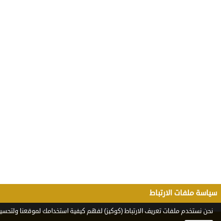
سياسة ملفات الارتباط
نحن نستخدم ملفات تعريف الارتباط (كوكيز) لفهم كيفية استخدامك لموقعنا ولتحسين 